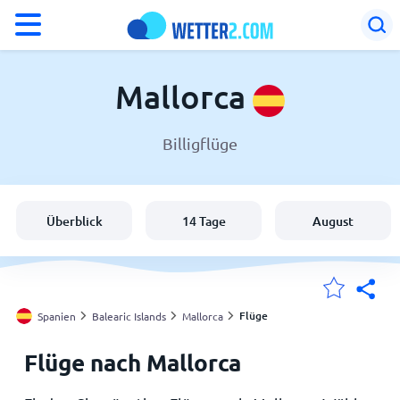
°F
°C
Mallorca
Billigflüge
Wetter in Mallorca
Spanien
Überblick
14 Tage
August
Schweiz
Deutschland
Flüge
Spanien
Balearic Islands
Mallorca
Flüge nach Mallorca
Meine Standorte