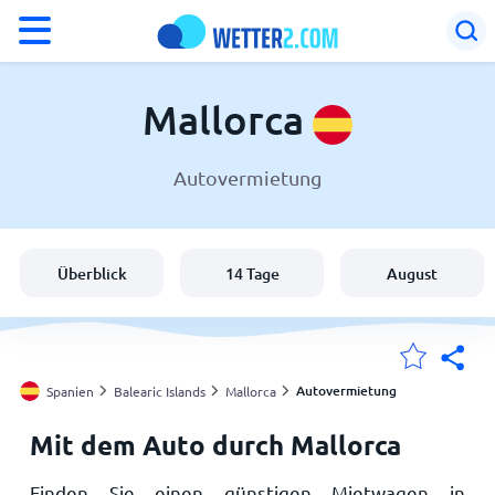
°F
°C
Mallorca
Autovermietung
Wetter in Mallorca
Spanien
Überblick
14 Tage
August
Schweiz
Deutschland
Autovermietung
Spanien
Balearic Islands
Mallorca
Mit dem Auto durch Mallorca
Meine Standorte
Finden Sie einen günstigen Mietwagen in