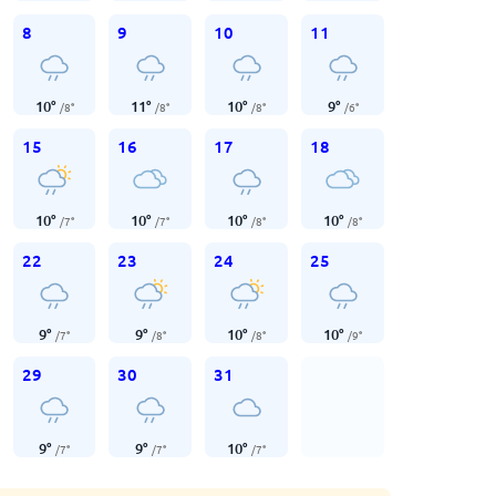
8
9
10
11
10
°
11
°
10
°
9
°
/
8
°
/
8
°
/
8
°
/
6
°
15
16
17
18
10
°
10
°
10
°
10
°
/
7
°
/
7
°
/
8
°
/
8
°
22
23
24
25
9
°
9
°
10
°
10
°
/
7
°
/
8
°
/
8
°
/
9
°
29
30
31
9
°
9
°
10
°
/
7
°
/
7
°
/
7
°