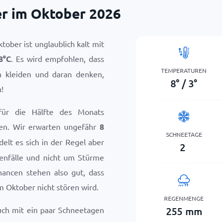
r im Oktober 2026
tober ist unglaublich kalt mit
8
°
C
. Es wird empfohlen, dass
TEMPERATUREN
n kleiden und daran denken,
8
°
/
3
°
!
 für die Hälfte des Monats
en. Wir erwarten ungefähr
8
SCHNEETAGE
delt es sich in der Regel aber
2
enfälle und nicht um Stürme
Chancen stehen also gut, dass
m Oktober nicht stören wird.
REGENMENGE
255
mm
uch mit ein paar Schneetagen