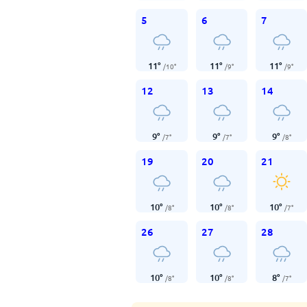
5
6
7
11
°
11
°
11
°
/
10
°
/
9
°
/
9
°
12
13
14
9
°
9
°
9
°
/
7
°
/
7
°
/
8
°
19
20
21
10
°
10
°
10
°
/
8
°
/
8
°
/
7
°
26
27
28
10
°
10
°
8
°
/
8
°
/
8
°
/
7
°