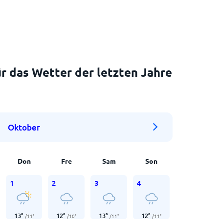
r das Wetter der letzten Jahre
Oktober
Don
Fre
Sam
Son
1
2
3
4
13
°
12
°
13
°
12
°
/
11
°
/
10
°
/
11
°
/
11
°