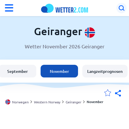
°F
°C
Geiranger
Wetter November 2026 Geiranger
Wetter in Geiranger
Norwegen
September
November
Langzeitprognosen
Schweiz
Deutschland
November
Norwegen
Western Norway
Geiranger
Meine Standorte