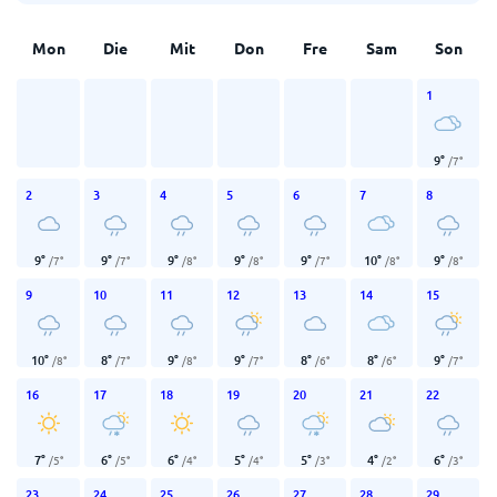
Mon
Die
Mit
Don
Fre
Sam
Son
1
9
°
/
7
°
2
3
4
5
6
7
8
9
°
9
°
9
°
9
°
9
°
10
°
9
°
/
7
°
/
7
°
/
8
°
/
8
°
/
7
°
/
8
°
/
8
°
9
10
11
12
13
14
15
10
°
8
°
9
°
9
°
8
°
8
°
9
°
/
8
°
/
7
°
/
8
°
/
7
°
/
6
°
/
6
°
/
7
°
16
17
18
19
20
21
22
7
°
6
°
6
°
5
°
5
°
4
°
6
°
/
5
°
/
5
°
/
4
°
/
4
°
/
3
°
/
2
°
/
3
°
23
24
25
26
27
28
29