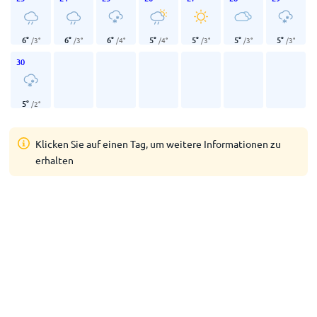
6
°
6
°
6
°
5
°
5
°
5
°
5
°
/
3
°
/
3
°
/
4
°
/
4
°
/
3
°
/
3
°
/
3
°
30
5
°
/
2
°
Klicken Sie auf einen Tag, um weitere Informationen zu
erhalten