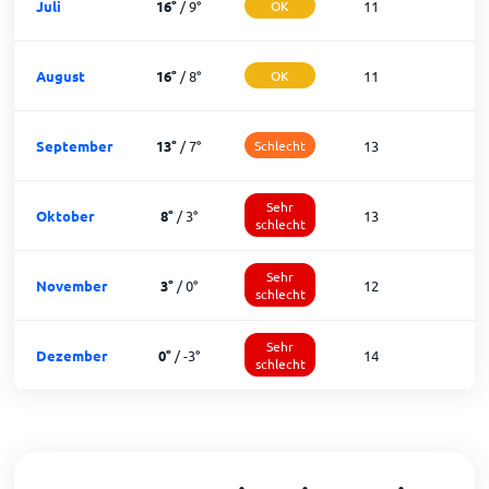
Juli
16
°
/
9
°
OK
11
2
August
16
°
/
8
°
OK
11
2
September
13
°
/
7
°
Schlecht
13
1
Sehr
Oktober
8
°
/
3
°
13
1
schlecht
Sehr
November
3
°
/
0
°
12
1
schlecht
Sehr
Dezember
0
°
/
-3
°
14
schlecht