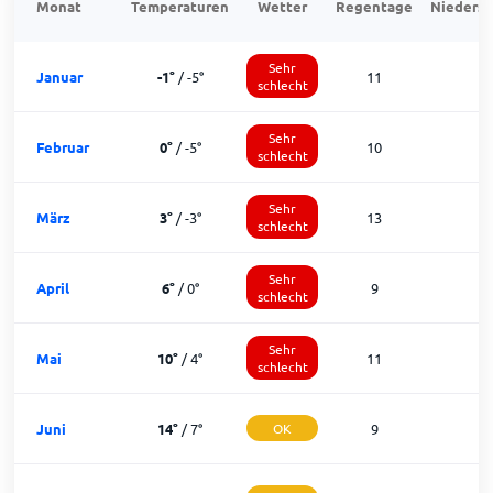
Monat
Temperaturen
Wetter
Regentage
Niedersc
Sehr
Januar
-1
°
/
-5
°
11
schlecht
Sehr
Februar
0
°
/
-5
°
10
schlecht
Sehr
März
3
°
/
-3
°
13
schlecht
Sehr
April
6
°
/
0
°
9
1
schlecht
Sehr
Mai
10
°
/
4
°
11
1
schlecht
Juni
14
°
/
7
°
OK
9
2