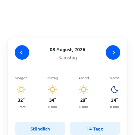
Startseite
08 August, 2026
Samstag
Morgen
Mittag
Abend
Nacht
32
°
34
°
28
°
24
°
0
mm
0
mm
0
mm
0
mm
Stündlich
14 Tage