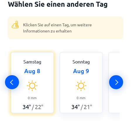
Wählen Sie einen anderen Tag
Klicken Sie auf einen Tag, um weitere
Informationen zu erhalten
Samstag
Sonntag
Mon
Aug 8
Aug 9
Aug
0
33
°
0
mm
0
mm
34
°
22
°
34
°
21
°
/
/