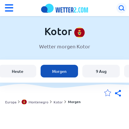
°F
°C
Kotor
Wetter morgen Kotor
Wetter in Kotor
Montenegro
Heute
Morgen
9 Aug
Schweiz
Deutschland
Morgen
Europa
Montenegro
Kotor
Meine Standorte