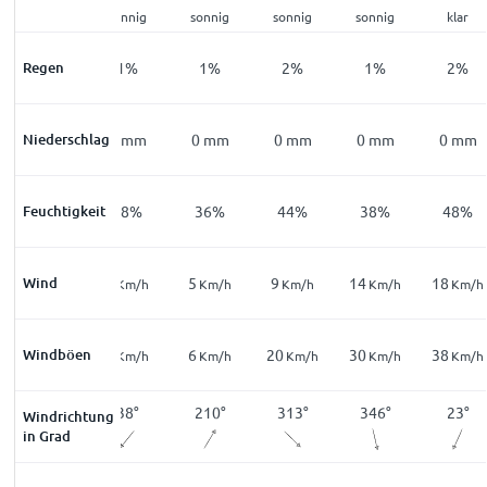
sonnig
sonnig
sonnig
sonnig
sonnig
klar
Regen
2
%
1
%
1
%
2
%
1
%
2
%
Niederschlag
0
mm
0
mm
0
mm
0
mm
0
mm
0
mm
Feuchtigkeit
48
%
38
%
36
%
44
%
38
%
48
%
13
Wind
1
5
9
14
18
Km/h
Km/h
Km/h
Km/h
Km/h
Km/h
26
Windböen
2
6
20
30
38
Km/h
Km/h
Km/h
Km/h
Km/h
Km/h
34
°
38
°
210
°
313
°
346
°
23
°
Windrichtung
in Grad