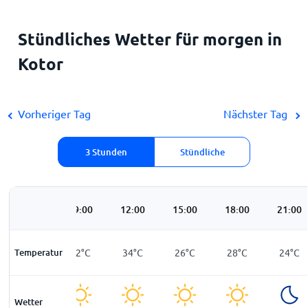
Stündliches Wetter für morgen in
Kotor
Vorheriger Tag
Nächster Tag
3 Stunden
Stündliche
06:00
09:00
12:00
15:00
18:00
21:00
Temperatur
22
°
C
32
°
C
34
°
C
26
°
C
28
°
C
24
°
C
Wetter