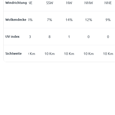
Windrichtung
NE
NE
SSW
NW
NNW
NNE
Wolkendecke
2
%
4
%
7
%
14
%
12
%
9
%
UV index
0
3
8
1
0
0
Sichtweite
10
Km
10
Km
10
Km
10
Km
10
Km
10
Km