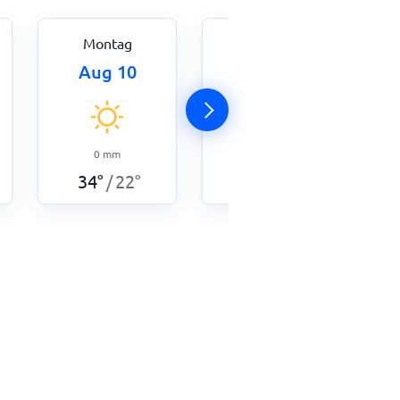
Montag
Dienstag
Aug 10
Aug 11
0
mm
34
°
22
°
/
0
mm
34
°
22
°
/