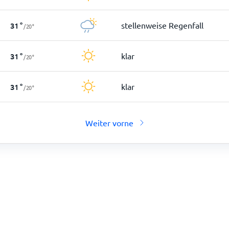
stellenweise Regenfall
31
°
/
20
°
klar
31
°
/
20
°
klar
31
°
/
20
°
Weiter vorne