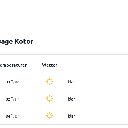
sage Kotor
emperaturen
Wetter
klar
31
°
/
20
°
klar
32
°
/
21
°
klar
34
°
/
22
°