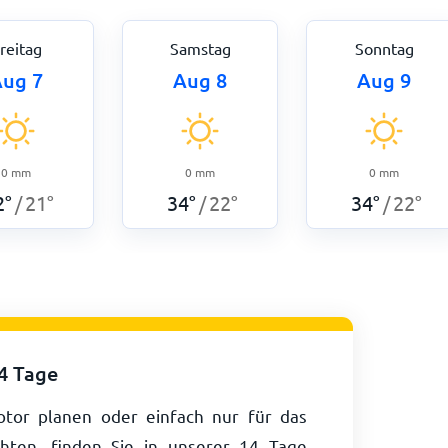
reitag
Samstag
Sonntag
ug 7
Aug 8
Aug 9
0
mm
0
mm
0
mm
2
°
21
°
34
°
22
°
34
°
22
°
/
/
/
14 Tage
tor planen oder einfach nur für das
ten, finden Sie in unserer 14 Tage