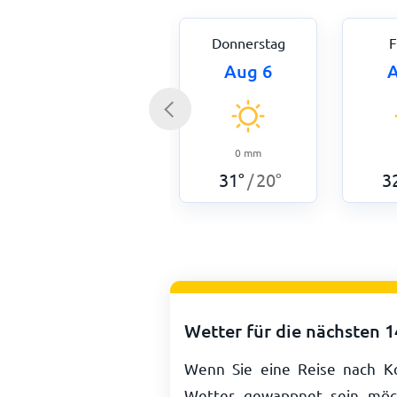
Donnerstag
F
Aug 6
A
0
mm
31
°
20
°
3
/
Wetter für die nächsten 
Wenn Sie eine Reise nach Ko
Wetter gewappnet sein möch