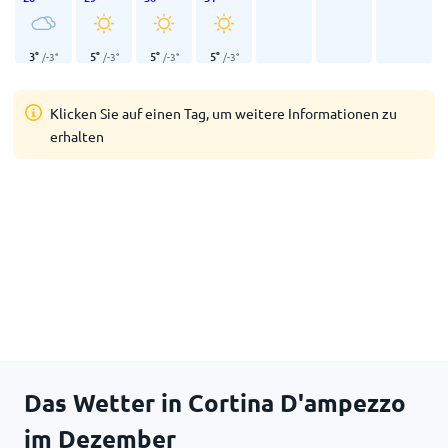
3
°
5
°
5
°
5
°
/
-3
°
/
-3
°
/
-3
°
/
-3
°
Klicken Sie auf einen Tag, um weitere Informationen zu
erhalten
Das Wetter in Cortina D'ampezzo
im Dezember