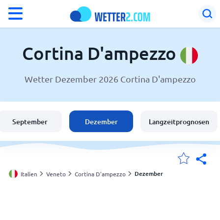
°F
°C
Cortina D'ampezzo
Wetter Dezember 2026 Cortina D'ampezzo
Wetter in Cortina D'ampezzo
Italien
September
Dezember
Langzeitprognosen
Schweiz
Deutschland
Dezember
Italien
Veneto
Cortina D'ampezzo
Meine Standorte