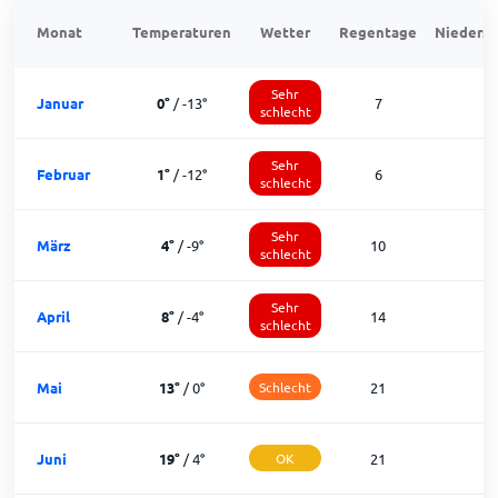
Monat
Temperaturen
Wetter
Regentage
Niedersc
Sehr
Januar
0
°
/
-13
°
7
schlecht
Sehr
Februar
1
°
/
-12
°
6
schlecht
Sehr
März
4
°
/
-9
°
10
schlecht
Sehr
April
8
°
/
-4
°
14
schlecht
Mai
13
°
/
0
°
Schlecht
21
Juni
19
°
/
4
°
OK
21