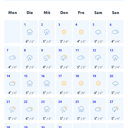
Mon
Die
Mit
Don
Fre
Sam
Son
1
2
3
4
5
6
6
°
5
°
3
°
4
°
5
°
4
°
/
-3
°
/
-2
°
/
-6
°
/
-5
°
/
-3
°
/
-4
°
7
8
9
10
11
12
13
4
°
3
°
4
°
3
°
5
°
3
°
5
°
/
-5
°
/
-5
°
/
-3
°
/
-6
°
/
-5
°
/
-5
°
/
-4
°
14
15
16
17
18
19
20
4
°
5
°
5
°
6
°
6
°
6
°
5
°
/
-3
°
/
-3
°
/
-1
°
/
-1
°
/
0
°
/
-2
°
/
-3
°
21
22
23
24
25
26
27
5
°
6
°
5
°
5
°
5
°
5
°
5
°
/
-3
°
/
-3
°
/
-3
°
/
-3
°
/
-3
°
/
-5
°
/
-4
°
28
29
30
31