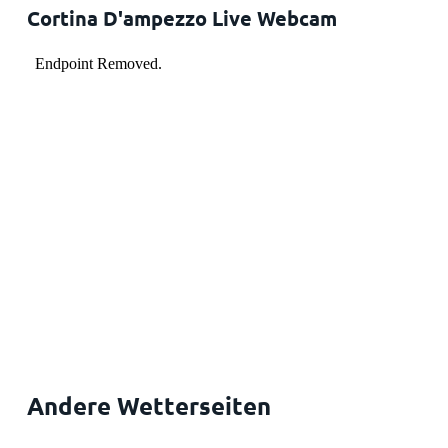
Cortina D'ampezzo Live Webcam
Andere Wetterseiten