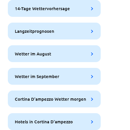
14-Tage Wettervorhersage
Langzeitprognosen
Wetter im August
Wetter im September
Cortina D'ampezzo Wetter morgen
Hotels in Cortina D'ampezzo