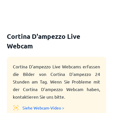
Startseite
Cortina D'ampezzo Live
Webcam
Cortina D'ampezzo Live Webcams erfassen
die Bilder von Cortina D'ampezzo 24
Stunden am Tag. Wenn Sie Probleme mit
der Cortina D'ampezzo Webcam haben,
kontaktieren Sie uns bitte.
Siehe Webcam-Video >