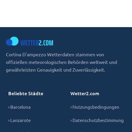
Cortina D'ampezzo Wetterdaten stammen von
offiziellen meteorologischen Behörden weltweit und
gewährleisten Genauigkeit und Zuverlässigkeit.
Beliebte Städte
Wetter2.com
› Barcelona
› Nutzungsbedingungen
› Lanzarote
› Datenschutzbestimmung