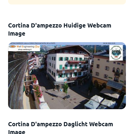
Cortina D'ampezzo Huidige Webcam
Image
Cortina D'ampezzo Daglicht Webcam
Image