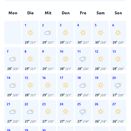
Mon
Die
Mit
Don
Fre
Sam
Son
1
2
3
4
5
6
29
°
29
°
29
°
30
°
30
°
29
°
/
21
°
/
21
°
/
21
°
/
21
°
/
20
°
/
20
°
7
8
9
10
11
12
13
28
°
29
°
29
°
28
°
28
°
28
°
28
°
/
20
°
/
21
°
/
21
°
/
21
°
/
20
°
/
20
°
/
20
°
14
15
16
17
18
19
20
29
°
28
°
29
°
29
°
29
°
29
°
27
°
/
20
°
/
21
°
/
21
°
/
21
°
/
20
°
/
20
°
/
20
°
21
22
23
24
25
26
27
27
°
27
°
27
°
27
°
27
°
26
°
26
°
/
20
°
/
20
°
/
19
°
/
19
°
/
19
°
/
18
°
/
18
°
28
29
30