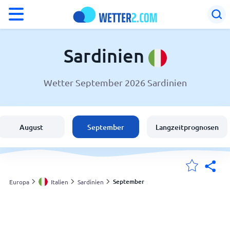
°F
°C
Sardinien
Wetter September 2026 Sardinien
Wetter in Sardinien
Italien
August
September
Langzeitprognosen
Schweiz
Deutschland
September
Europa
Italien
Sardinien
Meine Standorte