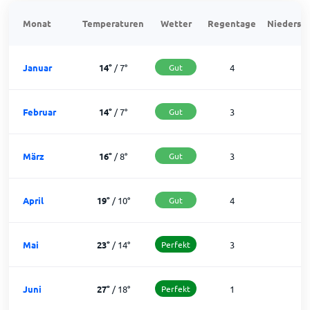
Monat
Temperaturen
Wetter
Regentage
Niedersch
Januar
14
°
/
7
°
Gut
4
2
Februar
14
°
/
7
°
Gut
3
2
März
16
°
/
8
°
Gut
3
2
April
19
°
/
10
°
Gut
4
2
Mai
23
°
/
14
°
Perfekt
3
2
Juni
27
°
/
18
°
Perfekt
1
2