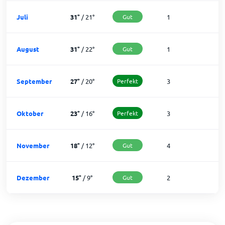
Juli
31
°
/
21
°
Gut
1
3
August
31
°
/
22
°
Gut
1
3
September
27
°
/
20
°
Perfekt
3
2
Oktober
23
°
/
16
°
Perfekt
3
2
November
18
°
/
12
°
Gut
4
2
Dezember
15
°
/
9
°
Gut
2
2