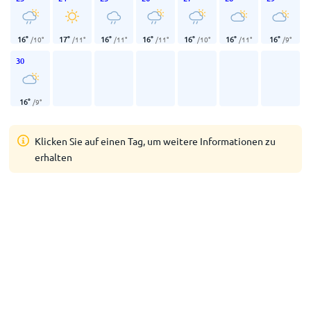
16
°
17
°
16
°
16
°
16
°
16
°
16
°
/
10
°
/
11
°
/
11
°
/
11
°
/
10
°
/
11
°
/
9
°
30
16
°
/
9
°
Klicken Sie auf einen Tag, um weitere Informationen zu
erhalten