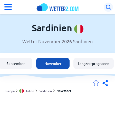
°F
°C
Sardinien
Wetter November 2026 Sardinien
Wetter in Sardinien
Italien
September
November
Langzeitprognosen
Schweiz
Deutschland
November
Europa
Italien
Sardinien
Meine Standorte