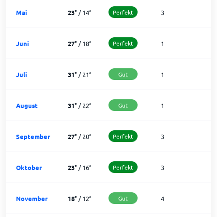
Mai
23
°
/
14
°
Perfekt
3
2
Juni
27
°
/
18
°
Perfekt
1
2
Juli
31
°
/
21
°
Gut
1
3
August
31
°
/
22
°
Gut
1
3
September
27
°
/
20
°
Perfekt
3
2
Oktober
23
°
/
16
°
Perfekt
3
2
November
18
°
/
12
°
Gut
4
2