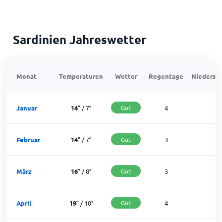
Sardinien Jahreswetter
Monat
Temperaturen
Wetter
Regentage
Niedersch
Januar
14
°
/
7
°
Gut
4
2
Februar
14
°
/
7
°
Gut
3
2
März
16
°
/
8
°
Gut
3
2
April
19
°
/
10
°
Gut
4
2