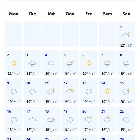
Mon
Die
Mit
Don
Fre
Sam
Son
1
22
°
/
15
°
2
3
4
5
6
7
8
22
°
21
°
20
°
19
°
20
°
20
°
19
°
/
15
°
/
14
°
/
14
°
/
14
°
/
13
°
/
13
°
/
13
°
9
10
11
12
13
14
15
19
°
19
°
19
°
19
°
19
°
19
°
20
°
/
13
°
/
13
°
/
14
°
/
13
°
/
14
°
/
13
°
/
13
°
16
17
18
19
20
21
22
18
°
18
°
18
°
18
°
17
°
16
°
15
°
/
13
°
/
12
°
/
12
°
/
11
°
/
11
°
/
10
°
/
10
°
23
24
25
26
27
28
29