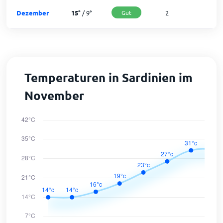
Dezember
15
°
/
9
°
Gut
2
2
Temperaturen in Sardinien im
November