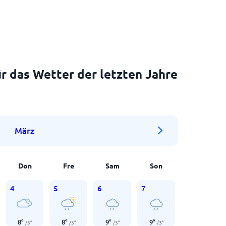
r das Wetter der letzten Jahre
März
Don
Fre
Sam
Son
4
5
6
7
8
°
8
°
9
°
9
°
/
3
°
/
3
°
/
3
°
/
3
°