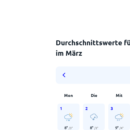
Durchschnittswerte fü
im März
Mon
Die
Mit
1
2
3
8
°
8
°
9
°
/
3
°
/
3
°
/
4
°