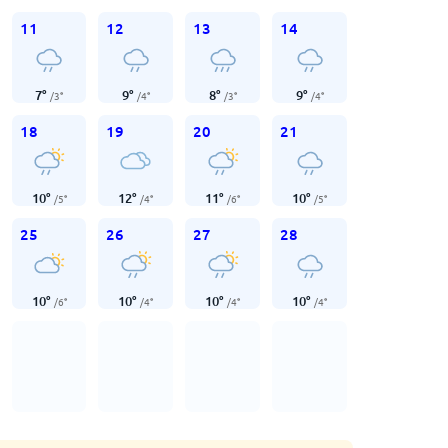
11
12
13
14
7
°
9
°
8
°
9
°
/
3
°
/
4
°
/
3
°
/
4
°
18
19
20
21
10
°
12
°
11
°
10
°
/
5
°
/
4
°
/
6
°
/
5
°
25
26
27
28
10
°
10
°
10
°
10
°
/
6
°
/
4
°
/
4
°
/
4
°