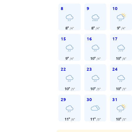
8
9
10
8
°
8
°
9
°
/
4
°
/
4
°
/
4
°
15
16
17
9
°
10
°
10
°
/
4
°
/
4
°
/
6
°
22
23
24
10
°
10
°
10
°
/
5
°
/
5
°
/
5
°
29
30
31
11
°
11
°
10
°
/
6
°
/
5
°
/
5
°