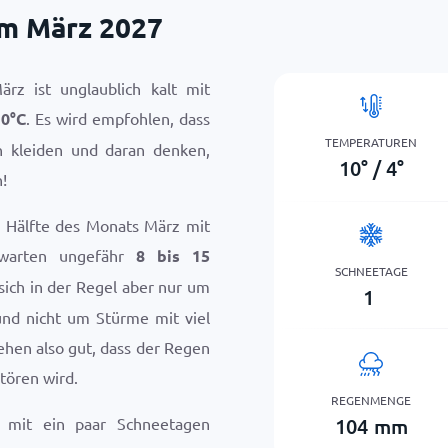
im März 2027
rz ist unglaublich kalt mit
10
°
C
. Es wird empfohlen, dass
TEMPERATUREN
n kleiden und daran denken,
10
°
/
4
°
!
ie Hälfte des Monats März mit
rwarten ungefähr
8 bis 15
SCHNEETAGE
 sich in der Regel aber nur um
1
und nicht um Stürme mit viel
ehen also gut, dass der Regen
tören wird.
REGENMENGE
104
mm
 mit ein paar Schneetagen