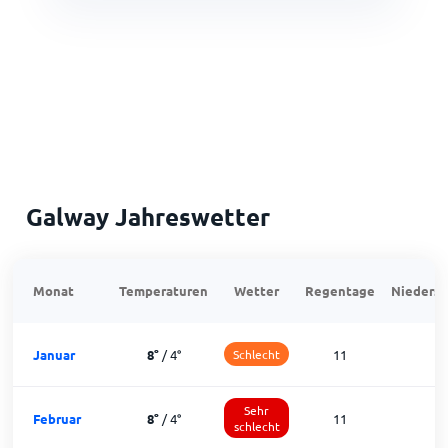
Galway Jahreswetter
Monat
Temperaturen
Wetter
Regentage
Niedersc
Januar
8
°
/
4
°
Schlecht
11
1
Sehr
Februar
8
°
/
4
°
11
1
schlecht