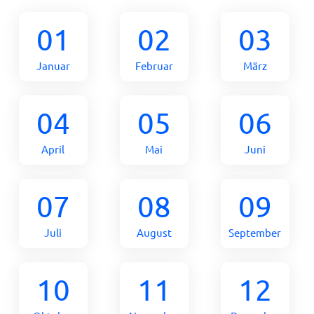
01
02
03
Januar
Februar
März
04
05
06
April
Mai
Juni
07
08
09
Juli
August
September
10
11
12