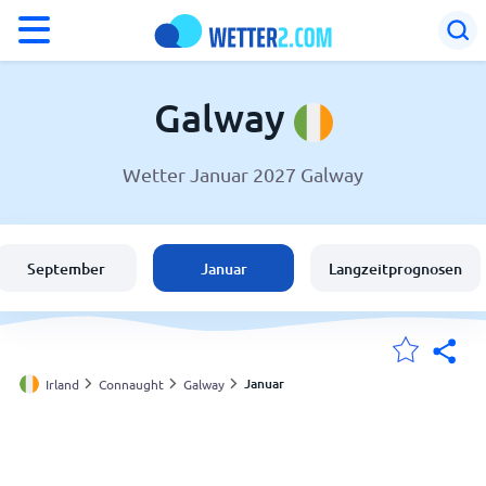
°F
°C
Galway
Wetter Januar 2027 Galway
Wetter in Galway
Irland
September
Januar
Langzeitprognosen
Schweiz
Deutschland
Januar
Irland
Connaught
Galway
Meine Standorte