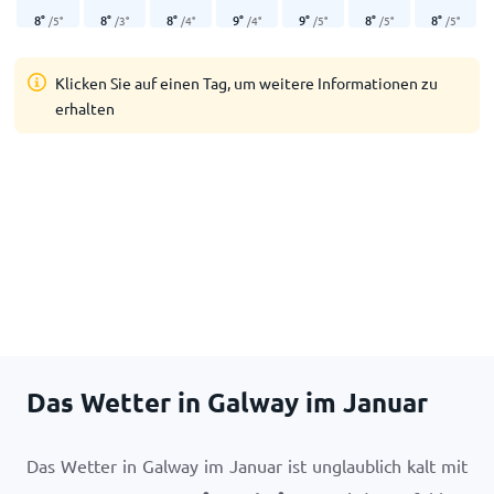
8
°
8
°
8
°
9
°
9
°
8
°
8
°
/
5
°
/
3
°
/
4
°
/
4
°
/
5
°
/
5
°
/
5
°
Klicken Sie auf einen Tag, um weitere Informationen zu
erhalten
Das Wetter in Galway im Januar
Das Wetter in Galway im Januar ist unglaublich kalt mit