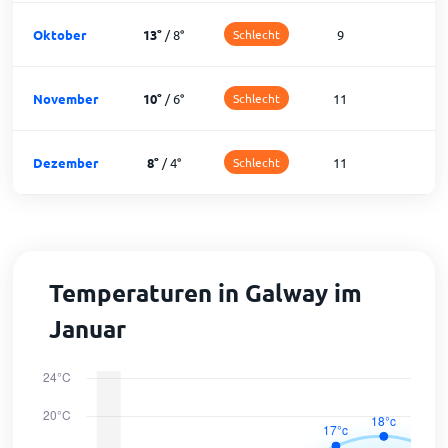
Oktober
13
°
/
8
°
Schlecht
9
2
November
10
°
/
6
°
Schlecht
11
1
Dezember
8
°
/
4
°
Schlecht
11
1
Temperaturen in Galway im
Januar