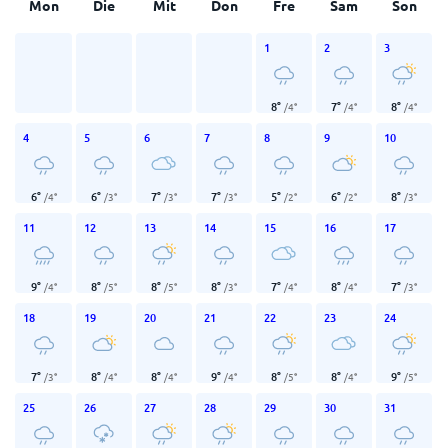
Mon
Die
Mit
Don
Fre
Sam
Son
1
2
3
8
°
7
°
8
°
/
4
°
/
4
°
/
4
°
4
5
6
7
8
9
10
6
°
6
°
7
°
7
°
5
°
6
°
8
°
/
4
°
/
3
°
/
3
°
/
3
°
/
2
°
/
2
°
/
3
°
11
12
13
14
15
16
17
9
°
8
°
8
°
8
°
7
°
8
°
7
°
/
4
°
/
5
°
/
5
°
/
3
°
/
4
°
/
4
°
/
3
°
18
19
20
21
22
23
24
7
°
8
°
8
°
9
°
8
°
8
°
9
°
/
3
°
/
4
°
/
4
°
/
4
°
/
5
°
/
4
°
/
5
°
25
26
27
28
29
30
31