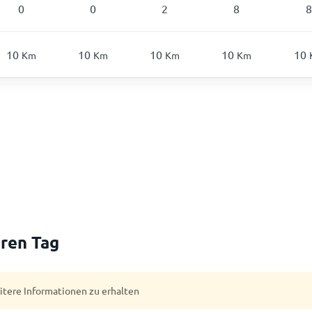
0
0
2
8
8
10
10
10
10
10
Km
Km
Km
Km
ren Tag
eitere Informationen zu erhalten