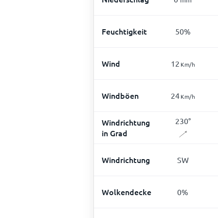
Feuchtigkeit
50
%
Wind
12
Km/h
Windböen
24
Km/h
230
°
Windrichtung
in Grad
Windrichtung
SW
Wolkendecke
0
%