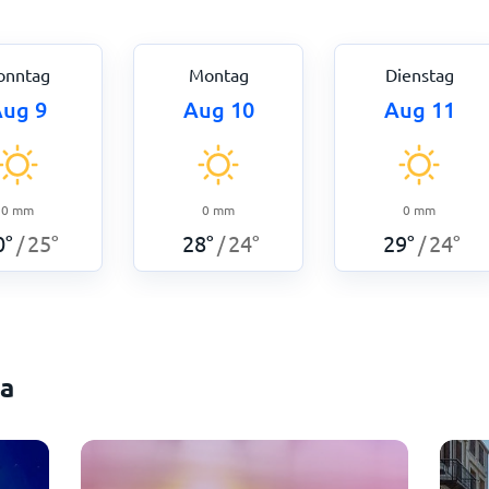
onntag
Montag
Dienstag
ug 9
Aug 10
Aug 11
0
mm
0
mm
0
mm
0
°
25
°
28
°
24
°
29
°
24
°
/
/
/
ia