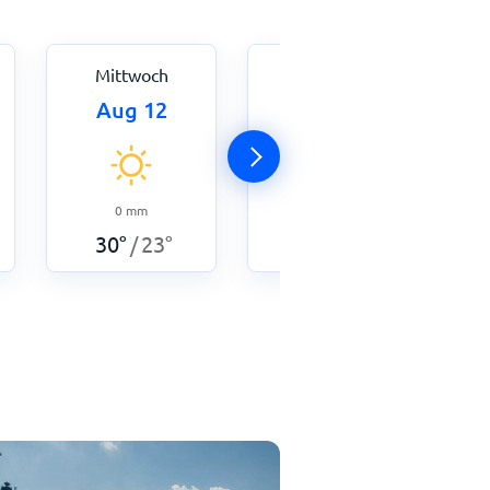
Mittwoch
Donnerstag
Aug 12
Aug 13
0
mm
28
°
23
°
/
0
mm
30
°
23
°
/