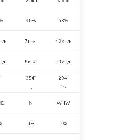
%
46
%
58
%
7
10
m/h
Km/h
Km/h
8
19
m/h
Km/h
Km/h
1
°
354
°
294
°
NE
N
WNW
%
4
%
5
%