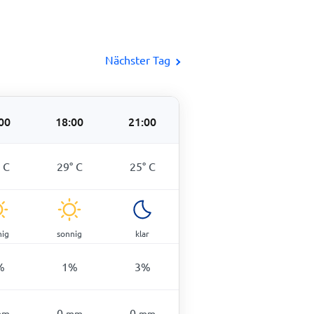
Nächster Tag
00
18:00
21:00
°
C
29
°
C
25
°
C
nig
sonnig
klar
%
1
%
3
%
0
0
mm
mm
mm