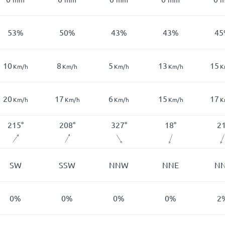
53
%
50
%
43
%
43
%
45
10
8
5
13
15
Km/h
Km/h
Km/h
Km/h
K
20
17
6
15
17
Km/h
Km/h
Km/h
Km/h
K
215
°
208
°
327
°
18
°
2
SW
SSW
NNW
NNE
N
0
%
0
%
0
%
0
%
2