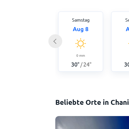
Samstag
S
Aug 8
A
0
mm
30
°
24
°
3
/
Beliebte Orte in Chan