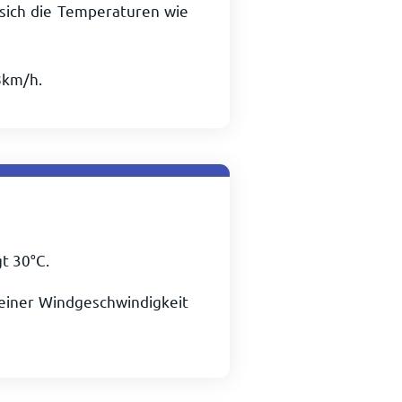
sich die Temperaturen wie
8
km/h
.
gt
30
°
C
.
i einer Windgeschwindigkeit