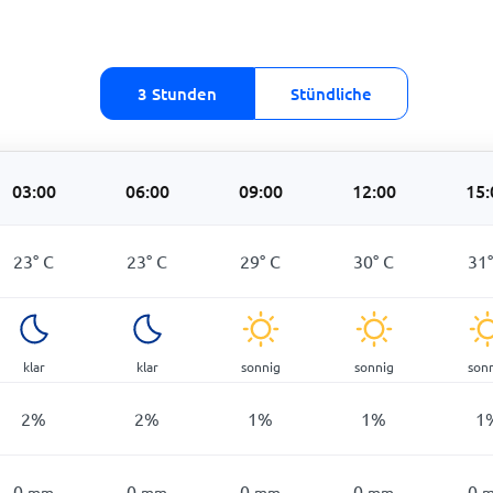
3 Stunden
Stündliche
03:00
06:00
09:00
12:00
15:
23
°
C
23
°
C
29
°
C
30
°
C
31
klar
klar
sonnig
sonnig
son
2
%
2
%
1
%
1
%
1
0
0
0
0
0
mm
mm
mm
mm