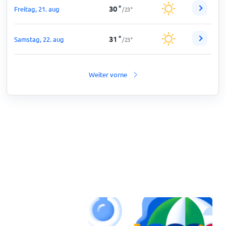
30
°
Freitag, 21. aug
/
23
°
31
°
Samstag, 22. aug
/
23
°
Weiter vorne