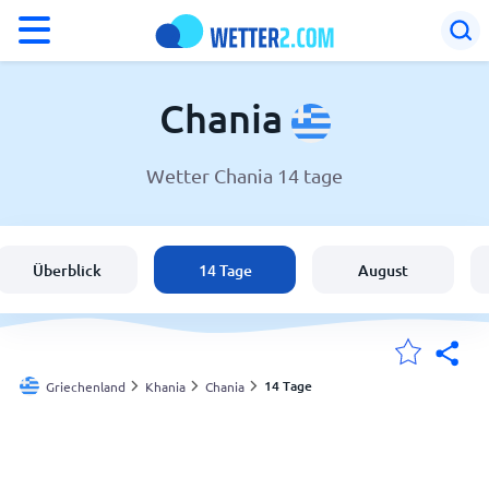
°F
°C
Chania
Wetter Chania 14 tage
Wetter in Chania
Griechenland
Überblick
14 Tage
August
Schweiz
Deutschland
14 Tage
Griechenland
Khania
Chania
Meine Standorte