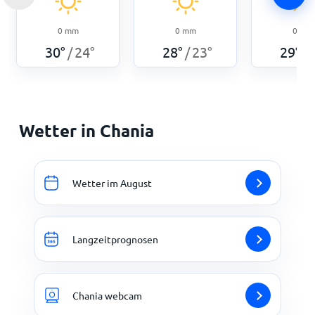
0
mm
0
mm
0
mm
30
°
24
°
28
°
23
°
29
°
/
/
/
Wetter in Chania
Wetter im August
Langzeitprognosen
Chania webcam