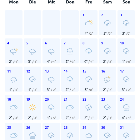
Mon
Die
Mit
Don
Fre
Sam
Son
1
2
3
4
°
5
°
3
°
/
2
°
/
0
°
/
0
°
4
5
6
7
8
9
10
2
°
3
°
4
°
2
°
0
°
2
°
1
°
/
-1
°
/
-1
°
/
-1
°
/
-3
°
/
-4
°
/
-3
°
/
-6
°
11
12
13
14
15
16
17
1
°
1
°
3
°
2
°
3
°
2
°
3
°
/
-5
°
/
-5
°
/
-2
°
/
-2
°
/
0
°
/
-2
°
/
-2
°
18
19
20
21
22
23
24
2
°
2
°
1
°
2
°
2
°
2
°
4
°
/
-4
°
/
-4
°
/
-5
°
/
-4
°
/
-2
°
/
-1
°
/
-1
°
25
26
27
28
29
30
31