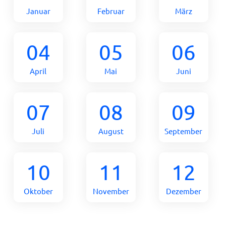
Januar
Februar
März
04
05
06
April
Mai
Juni
07
08
09
Juli
August
September
10
11
12
Oktober
November
Dezember