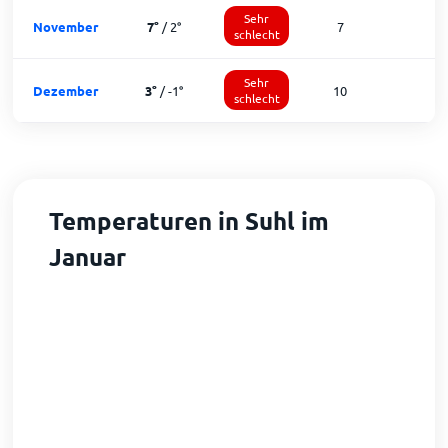
Sehr
November
7
°
/
2
°
7
1
schlecht
Sehr
Dezember
3
°
/
-1
°
10
schlecht
Temperaturen in Suhl im
Januar