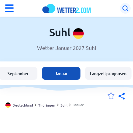
°F
°C
Suhl
Wetter Januar 2027 Suhl
Wetter in Suhl
Deutschland
September
Januar
Langzeitprognosen
Schweiz
Österreich
Januar
Deutschland
Thüringen
Suhl
Meine Standorte