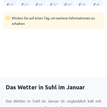
4
°
3
°
2
°
2
°
2
°
2
°
3
°
/
-1
°
/
-1
°
/
-2
°
/
-1
°
/
-3
°
/
-2
°
/
0
°
Klicken Sie auf einen Tag, um weitere Informationen zu
erhalten
Das Wetter in Suhl im Januar
Das Wetter in Suhl im Januar ist unglaublich kalt mit