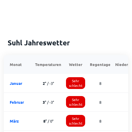
Suhl Jahreswetter
Monat
Temperaturen
Wetter
Regentage
Niedersc
Sehr
Januar
2
°
/
-3
°
8
schlecht
Sehr
Februar
3
°
/
-3
°
8
schlecht
Sehr
März
8
°
/
0
°
8
1
schlecht