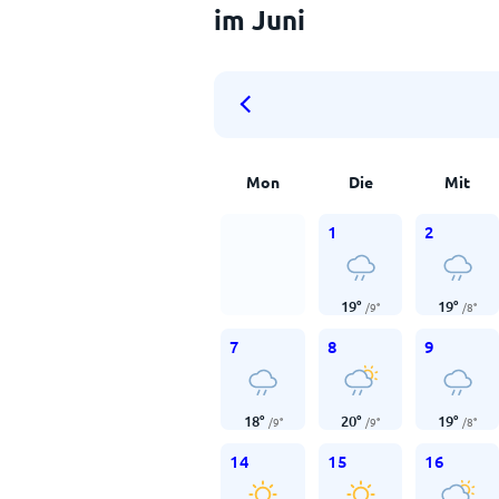
im Juni
Mon
Die
Mit
1
2
19
°
19
°
/
9
°
/
8
°
7
8
9
18
°
20
°
19
°
/
9
°
/
9
°
/
8
°
14
15
16