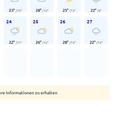
23
°
28
°
25
°
22
°
/
10
°
/
13
°
/
13
°
/
9
°
24
25
26
27
22
°
26
°
28
°
22
°
/
11
°
/
12
°
/
14
°
/
14
°
ere Informationen zu erhalten