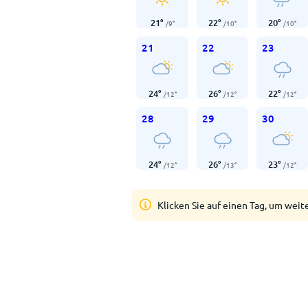
21
°
22
°
20
°
/
9
°
/
10
°
/
10
°
21
22
23
24
°
26
°
22
°
/
12
°
/
12
°
/
12
°
28
29
30
24
°
26
°
23
°
/
12
°
/
13
°
/
12
°
Klicken Sie auf einen Tag, um weit