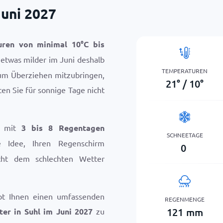
Juni 2027
uren von minimal
10
°
C
bis
v etwas milder im Juni deshalb
TEMPERATUREN
 zum Überziehen mitzubringen,
21
°
/
10
°
en Sie für sonnige Tage nicht
i mit
3 bis 8 Regentagen
SCHNEETAGE
e Idee, Ihren Regenschirm
0
icht dem schlechten Wetter
bt Ihnen einen umfassenden
REGENMENGE
121
mm
ter in Suhl im Juni 2027
zu