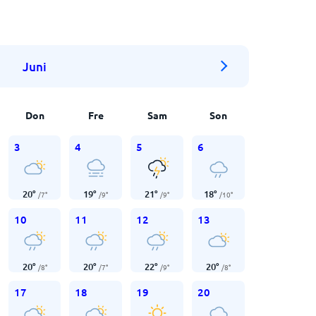
Juni
Don
Fre
Sam
Son
3
4
5
6
20
°
19
°
21
°
18
°
/
7
°
/
9
°
/
9
°
/
10
°
10
11
12
13
20
°
20
°
22
°
20
°
/
8
°
/
7
°
/
9
°
/
8
°
17
18
19
20