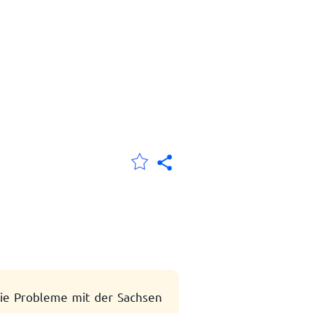
ie Probleme mit der Sachsen