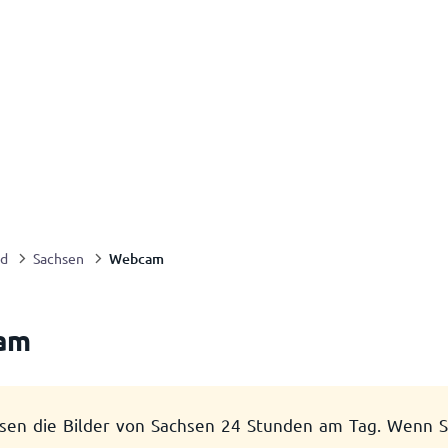
Webcam
nd
Sachsen
cam
sen die Bilder von Sachsen 24 Stunden am Tag. Wenn S