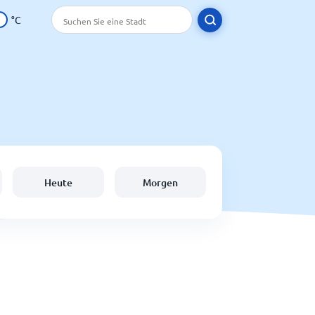
°C
Heute
Morgen