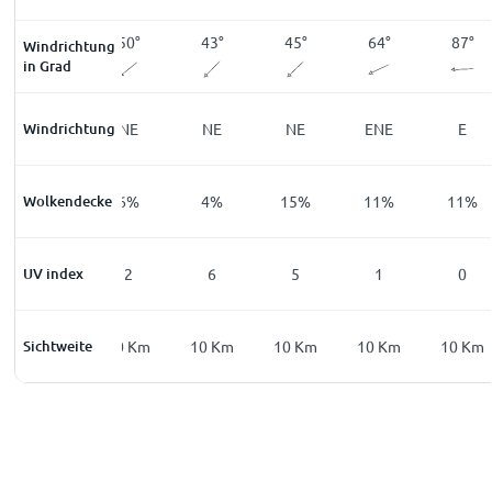
32
°
50
°
43
°
45
°
64
°
87
°
Windrichtung
in Grad
Windrichtung
NNE
NE
NE
NE
ENE
E
Wolkendecke
9
%
6
%
4
%
15
%
11
%
11
%
UV index
0
2
6
5
1
0
Sichtweite
10
Km
10
Km
10
Km
10
Km
10
Km
10
Km