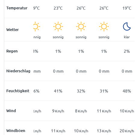
Temperatur
13
°
C
19
°
C
23
°
C
26
°
C
26
°
C
19
°
C
Wetter
sonnig
sonnig
sonnig
sonnig
sonnig
klar
Regen
8
%
3
%
1
%
1
%
1
%
2
%
Niederschlag
0
mm
0
mm
0
mm
0
mm
0
mm
0
mm
Feuchtigkeit
75
%
56
%
41
%
32
%
31
%
48
%
Wind
2
7
9
8
11
10
Km/h
Km/h
Km/h
Km/h
Km/h
Km/h
Windböen
5
8
11
10
13
20
Km/h
Km/h
Km/h
Km/h
Km/h
Km/h