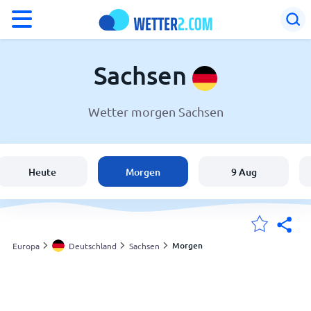
°F
°C
Sachsen
Wetter morgen Sachsen
Wetter in Sachsen
Deutschland
Heute
Morgen
9 Aug
Schweiz
Österreich
Morgen
Europa
Deutschland
Sachsen
Meine Standorte