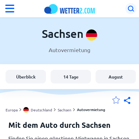
°F
°C
Sachsen
Autovermietung
Wetter in Sachsen
Deutschland
Überblick
14 Tage
August
Schweiz
Österreich
Autovermietung
Europa
Deutschland
Sachsen
Mit dem Auto durch Sachsen
Meine Standorte
Finden Sie einen günstigen Mietwagen in Sachsen.