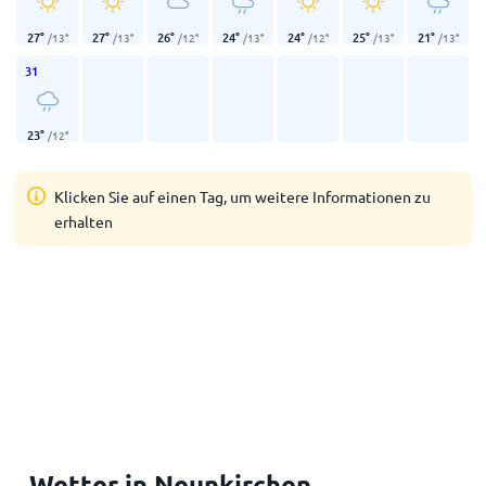
27
°
27
°
26
°
24
°
24
°
25
°
21
°
/
13
°
/
13
°
/
12
°
/
13
°
/
12
°
/
13
°
/
13
°
31
23
°
/
12
°
Klicken Sie auf einen Tag, um weitere Informationen zu
erhalten
Wetter in Neunkirchen