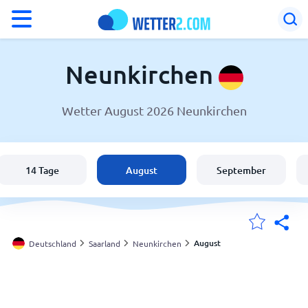
°F
°C
Neunkirchen
Wetter August 2026 Neunkirchen
Wetter in Neunkirchen
Deutschland
14 Tage
August
September
Schweiz
Österreich
August
Deutschland
Saarland
Neunkirchen
Meine Standorte