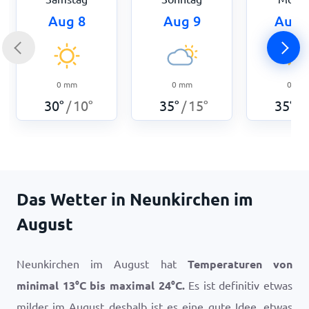
Aug 8
Aug 9
Aug 
0
mm
0
mm
0
mm
30
°
10
°
35
°
15
°
35
°
/
/
/
Das Wetter in Neunkirchen im
August
Neunkirchen im August hat
Temperaturen von
minimal
13
°
C
bis maximal
24
°
C
.
Es ist definitiv etwas
milder im August deshalb ist es eine gute Idee, etwas