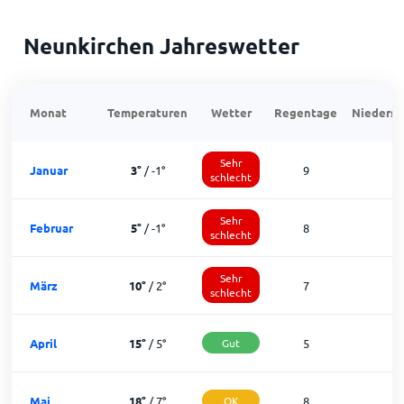
Neunkirchen Jahreswetter
Monat
Temperaturen
Wetter
Regentage
Niedersc
Sehr
Januar
3
°
/
-1
°
9
1
schlecht
Sehr
Februar
5
°
/
-1
°
8
1
schlecht
Sehr
März
10
°
/
2
°
7
2
schlecht
April
15
°
/
5
°
Gut
5
2
Mai
18
°
/
7
°
OK
8
2