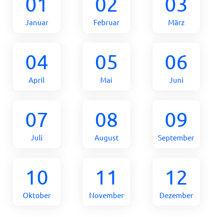
01
02
03
Januar
Februar
März
04
05
06
April
Mai
Juni
07
08
09
Juli
August
September
10
11
12
Oktober
November
Dezember