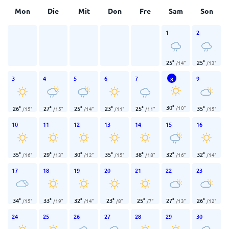
Mon
Die
Mit
Don
Fre
Sam
Son
1
2
25
°
25
°
/
14
°
/
13
°
3
4
5
6
7
9
8
30
°
/
10
°
26
°
27
°
25
°
23
°
25
°
35
°
/
15
°
/
15
°
/
14
°
/
11
°
/
11
°
/
15
°
10
11
12
13
14
15
16
35
°
29
°
30
°
35
°
38
°
32
°
32
°
/
16
°
/
13
°
/
12
°
/
15
°
/
18
°
/
16
°
/
14
°
17
18
19
20
21
22
23
34
°
33
°
32
°
23
°
25
°
27
°
26
°
/
15
°
/
19
°
/
14
°
/
8
°
/
7
°
/
13
°
/
12
°
24
25
26
27
28
29
30