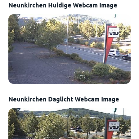
Neunkirchen Huidige Webcam Image
Neunkirchen Daglicht Webcam Image