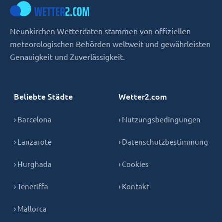
Neunkirchen Wetterdaten stammen von offiziellen
meteorologischen Behörden weltweit und gewährleisten
Genauigkeit und Zuverlässigkeit.
Beliebte Städte
Wetter2.com
› Barcelona
› Nutzungsbedingungen
› Lanzarote
› Datenschutzbestimmung
› Hurghada
› Cookies
› Teneriffa
› Kontakt
› Mallorca