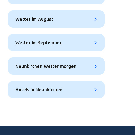
Wetter im August
Wetter im September
Neunkirchen Wetter morgen
Hotels in Neunkirchen