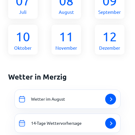
07
08
09
Juli
August
September
10
11
12
Oktober
November
Dezember
Wetter in Merzig
Wetter im August
14-Tage Wettervorhersage