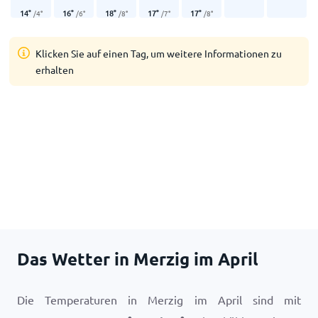
14
°
16
°
18
°
17
°
17
°
/
4
°
/
6
°
/
8
°
/
7
°
/
8
°
Klicken Sie auf einen Tag, um weitere Informationen zu
erhalten
Das Wetter in Merzig im April
Die Temperaturen in Merzig im April sind mit