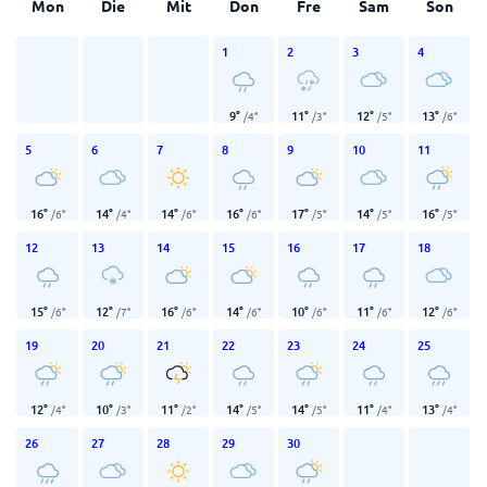
Mon
Die
Mit
Don
Fre
Sam
Son
1
2
3
4
9
°
11
°
12
°
13
°
/
4
°
/
3
°
/
5
°
/
6
°
5
6
7
8
9
10
11
16
°
14
°
14
°
16
°
17
°
14
°
16
°
/
6
°
/
4
°
/
6
°
/
6
°
/
5
°
/
5
°
/
5
°
12
13
14
15
16
17
18
15
°
12
°
16
°
14
°
10
°
11
°
12
°
/
6
°
/
7
°
/
6
°
/
6
°
/
6
°
/
6
°
/
6
°
19
20
21
22
23
24
25
12
°
10
°
11
°
14
°
14
°
11
°
13
°
/
4
°
/
3
°
/
2
°
/
5
°
/
5
°
/
4
°
/
4
°
26
27
28
29
30