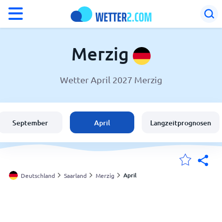
°F
°C
Merzig
Wetter April 2027 Merzig
Wetter in Merzig
Deutschland
September
April
Langzeitprognosen
Schweiz
Österreich
April
Deutschland
Saarland
Merzig
Meine Standorte