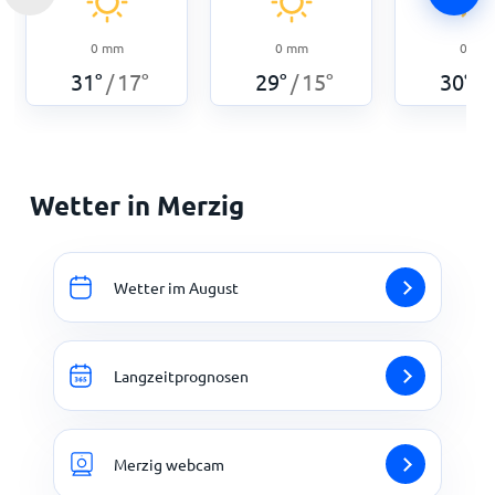
0
mm
0
mm
0
mm
31
°
17
°
29
°
15
°
30
°
/
/
/
Wetter in Merzig
Wetter im August
Langzeitprognosen
Merzig webcam