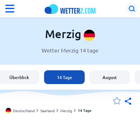
°F
°C
Merzig
Wetter Merzig 14 tage
Wetter in Merzig
Deutschland
Überblick
14 Tage
August
Schweiz
Österreich
14 Tage
Deutschland
Saarland
Merzig
Meine Standorte