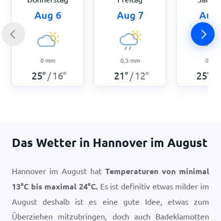
Aug 6
Aug 7
Aug 
0
mm
0,3
mm
0
mm
25
°
16
°
21
°
12
°
25
°
/
/
/
Das Wetter in Hannover im August
Hannover im August hat
Temperaturen von minimal
13
°
C
bis maximal
24
°
C
.
Es ist definitiv etwas milder im
August deshalb ist es eine gute Idee, etwas zum
Überziehen mitzubringen, doch auch Badeklamotten