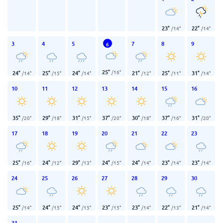
23
°
22
°
/
14
°
/
14
°
3
4
5
7
8
9
6
25
°
/
16
°
24
°
25
°
24
°
21
°
25
°
31
°
/
14
°
/
15
°
/
14
°
/
12
°
/
11
°
/
14
°
10
11
12
13
14
15
16
35
°
29
°
31
°
37
°
30
°
37
°
31
°
/
20
°
/
18
°
/
15
°
/
20
°
/
18
°
/
16
°
/
20
°
17
18
19
20
21
22
23
25
°
24
°
29
°
24
°
24
°
23
°
23
°
/
16
°
/
12
°
/
13
°
/
15
°
/
14
°
/
14
°
/
14
°
24
25
26
27
28
29
30
25
°
24
°
24
°
23
°
23
°
22
°
21
°
/
14
°
/
15
°
/
15
°
/
15
°
/
14
°
/
13
°
/
14
°
31