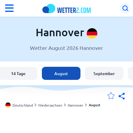
°F
°C
Hannover
Wetter August 2026 Hannover
Wetter in Hannover
Deutschland
14 Tage
August
September
Schweiz
Österreich
August
Deutschland
Niedersachsen
Hannover
Meine Standorte