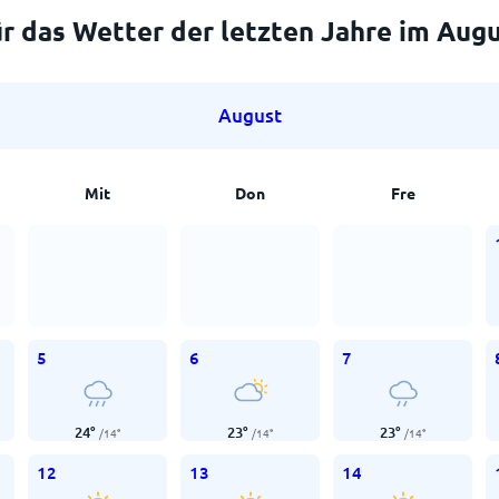
r das Wetter der letzten Jahre im Aug
August
Mit
Don
Fre
5
6
7
24
°
23
°
23
°
/
14
°
/
14
°
/
14
°
12
13
14