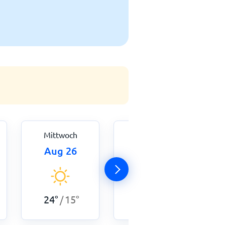
Mittwoch
Donnerstag
Aug 26
Aug 27
23
°
15
°
/
24
°
15
°
/