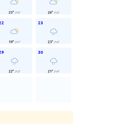
25
°
26
°
/
15
°
/
13
°
22
23
19
°
23
°
/
11
°
/
14
°
29
30
22
°
21
°
/
13
°
/
14
°