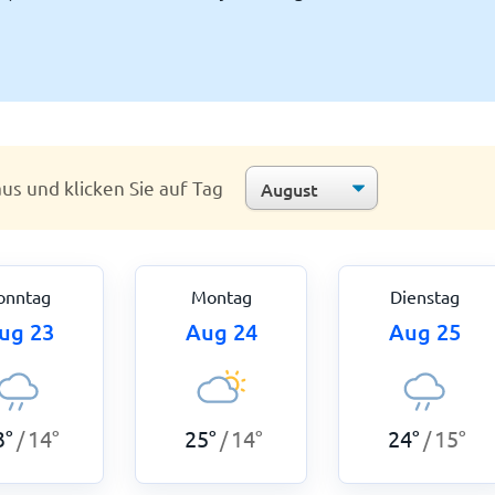
us und klicken Sie auf Tag
onntag
Montag
Dienstag
ug 23
Aug 24
Aug 25
3
°
14
°
25
°
14
°
24
°
15
°
/
/
/