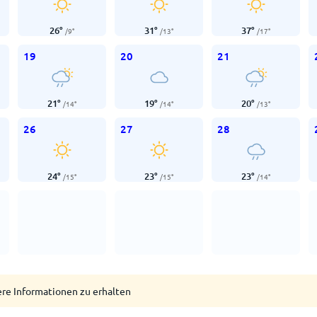
26
°
31
°
37
°
/
9
°
/
13
°
/
17
°
19
20
21
21
°
19
°
20
°
/
14
°
/
14
°
/
13
°
26
27
28
24
°
23
°
23
°
/
15
°
/
15
°
/
14
°
ere Informationen zu erhalten