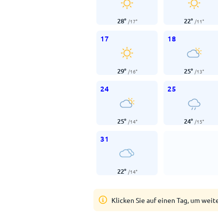
28
°
22
°
/
17
°
/
11
°
17
18
29
°
25
°
/
16
°
/
13
°
24
25
25
°
24
°
/
14
°
/
15
°
31
22
°
/
14
°
Klicken Sie auf einen Tag, um weit