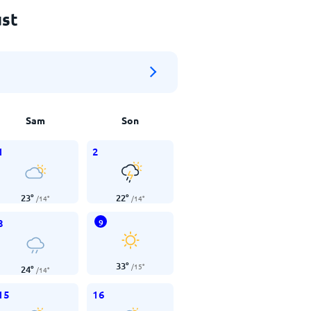
ust
Sam
Son
1
2
23
°
22
°
/
14
°
/
14
°
8
9
33
°
/
15
°
24
°
/
14
°
15
16