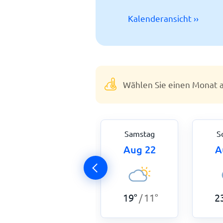
Kalenderansicht ››
Wählen Sie einen Monat a
Freitag
Samstag
S
Aug 21
Aug 22
A
20
°
13
°
19
°
11
°
2
/
/