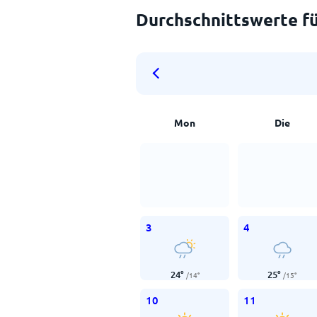
Durchschnittswerte fü
Mon
Die
3
4
24
°
25
°
/
14
°
/
15
°
10
11