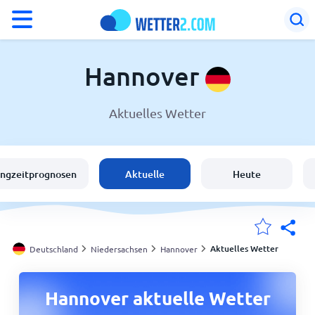
°F
°C
Hannover
Aktuelles Wetter
Wetter in Hannover
Deutschland
angzeitprognosen
Aktuelle
Heute
Schweiz
Österreich
Aktuelles Wetter
Deutschland
Niedersachsen
Hannover
Meine Standorte
Hannover aktuelle Wetter