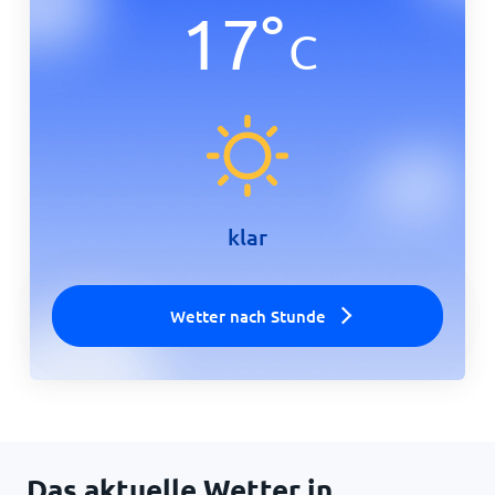
17
°
C
Startseite
klar
Wetter nach Stunde
Das aktuelle Wetter in