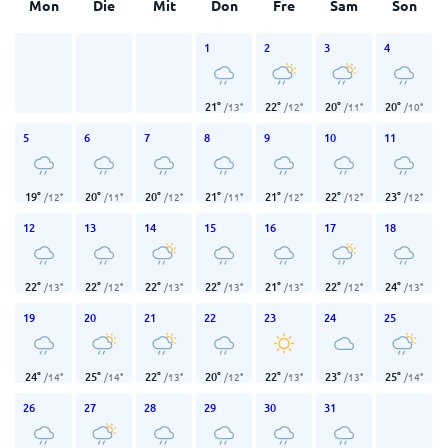
Mon
Die
Mit
Don
Fre
Sam
Son
1
2
3
4
21
°
22
°
20
°
20
°
/
13
°
/
12
°
/
11
°
/
10
°
5
6
7
8
9
10
11
19
°
20
°
20
°
21
°
21
°
22
°
23
°
/
12
°
/
11
°
/
12
°
/
11
°
/
12
°
/
12
°
/
12
°
12
13
14
15
16
17
18
22
°
22
°
22
°
22
°
21
°
22
°
24
°
/
13
°
/
12
°
/
13
°
/
13
°
/
13
°
/
12
°
/
13
°
19
20
21
22
23
24
25
24
°
25
°
22
°
20
°
22
°
23
°
25
°
/
14
°
/
14
°
/
13
°
/
12
°
/
13
°
/
13
°
/
14
°
26
27
28
29
30
31