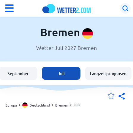
°F
°C
Bremen
Wetter Juli 2027 Bremen
Wetter in Bremen
Deutschland
September
Juli
Langzeitprognosen
Schweiz
Österreich
Juli
Europa
Deutschland
Bremen
Meine Standorte