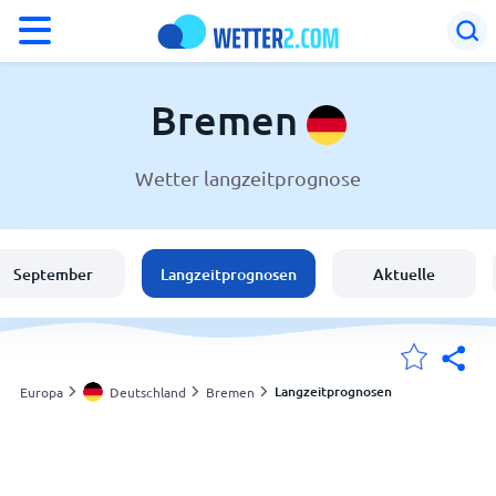
°F
°C
Bremen
Wetter langzeitprognose
Wetter in Bremen
Deutschland
September
Langzeitprognosen
Aktuelle
Schweiz
Österreich
Langzeitprognosen
Europa
Deutschland
Bremen
Meine Standorte