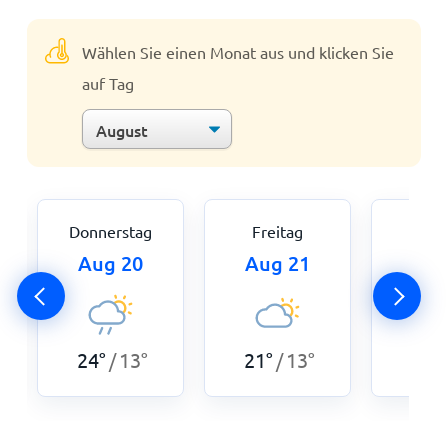
Wählen Sie einen Monat aus und klicken Sie
auf Tag
Donnerstag
Freitag
Sam
Aug 20
Aug 21
Aug
24
°
13
°
21
°
13
°
22
°
/
/