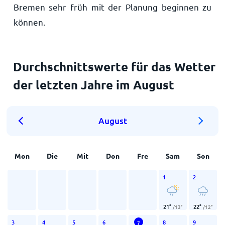
Bremen sehr früh mit der Planung beginnen zu
können.
Durchschnittswerte für das Wetter
der letzten Jahre im August
August
Mon
Die
Mit
Don
Fre
Sam
Son
1
2
21
°
22
°
/
13
°
/
12
°
3
4
5
6
8
9
7