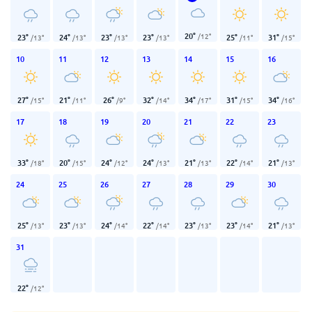
20
°
/
12
°
23
°
24
°
23
°
23
°
25
°
31
°
/
13
°
/
13
°
/
13
°
/
13
°
/
11
°
/
15
°
10
11
12
13
14
15
16
27
°
21
°
26
°
32
°
34
°
31
°
34
°
/
15
°
/
11
°
/
9
°
/
14
°
/
17
°
/
15
°
/
16
°
17
18
19
20
21
22
23
33
°
20
°
24
°
24
°
21
°
22
°
21
°
/
18
°
/
15
°
/
12
°
/
13
°
/
13
°
/
14
°
/
13
°
24
25
26
27
28
29
30
25
°
23
°
24
°
22
°
23
°
23
°
21
°
/
13
°
/
13
°
/
14
°
/
14
°
/
13
°
/
14
°
/
13
°
31
22
°
/
12
°