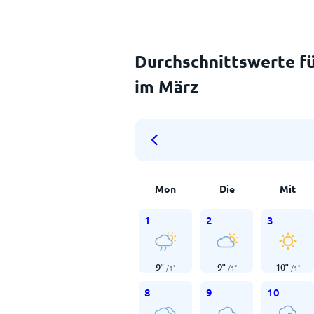
Durchschnittswerte fü
im März
Mon
Die
Mit
1
2
3
9
°
9
°
10
°
/
1
°
/
1
°
/
1
°
8
9
10