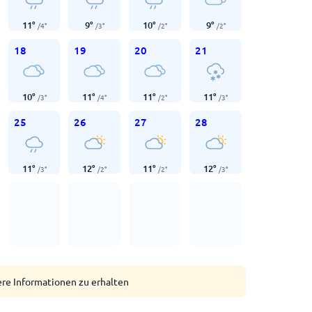
11
°
9
°
10
°
9
°
/
4
°
/
3
°
/
2
°
/
2
°
18
19
20
21
10
°
11
°
11
°
11
°
/
3
°
/
4
°
/
2
°
/
3
°
25
26
27
28
11
°
12
°
11
°
12
°
/
3
°
/
2
°
/
2
°
/
3
°
ere Informationen zu erhalten