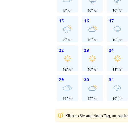
9
°
10
°
10
°
/
0
°
/
2
°
/
2
°
15
16
17
8
°
10
°
10
°
/
2
°
/
2
°
/
2
°
22
23
24
12
°
10
°
11
°
/
3
°
/
3
°
/
3
°
29
30
31
11
°
12
°
10
°
/
3
°
/
3
°
/
3
°
Klicken Sie auf einen Tag, um weit