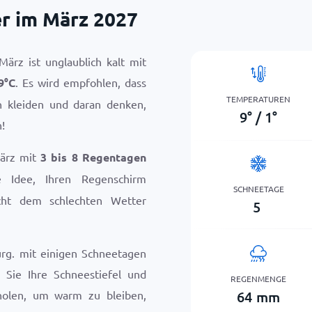
r im März 2027
ärz ist unglaublich kalt mit
9
°
C
. Es wird empfohlen, dass
TEMPERATUREN
n kleiden und daran denken,
9
°
/
1
°
!
März mit
3 bis 8 Regentagen
e Idee, Ihren Regenschirm
SCHNEETAGE
icht dem schlechten Wetter
5
rg. mit einigen Schneetagen
s Sie Ihre Schneestiefel und
REGENMENGE
64
mm
olen, um warm zu bleiben,