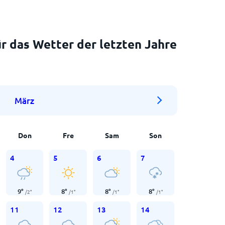
r das Wetter der letzten Jahre
März
Don
Fre
Sam
Son
4
5
6
7
9
°
8
°
8
°
8
°
/
2
°
/
1
°
/
1
°
/
1
°
11
12
13
14