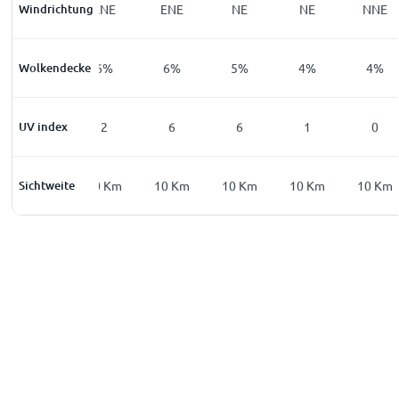
Windrichtung
NNE
ENE
ENE
NE
NE
NNE
Wolkendecke
7
%
6
%
6
%
5
%
4
%
4
%
UV index
0
2
6
6
1
0
Sichtweite
10
Km
10
Km
10
Km
10
Km
10
Km
10
Km