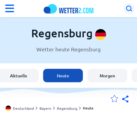
°F
°C
Regensburg
Wetter heute Regensburg
Wetter in Regensburg
Deutschland
Aktuelle
Heute
Morgen
Schweiz
Österreich
Heute
Deutschland
Bayern
Regensburg
Meine Standorte