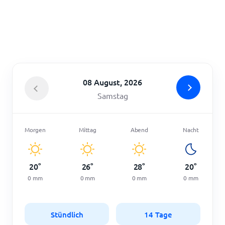
Startseite
08 August, 2026
Samstag
Morgen
Mittag
Abend
Nacht
20
°
26
°
28
°
20
°
0
mm
0
mm
0
mm
0
mm
Stündlich
14 Tage