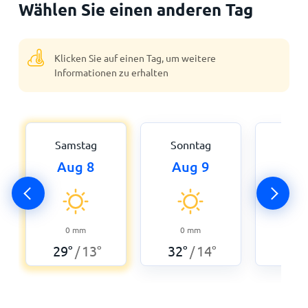
Wählen Sie einen anderen Tag
Klicken Sie auf einen Tag, um weitere
Informationen zu erhalten
Samstag
Sonntag
Mon
Aug 8
Aug 9
Aug
0
34
°
0
mm
0
mm
29
°
13
°
32
°
14
°
/
/