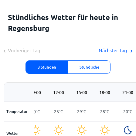
Stündliches Wetter für heute in
Regensburg
Vorheriger Tag
Nächster Tag
3 Stunden
Stündliche
06:00
09:00
12:00
15:00
18:00
21:00
Temperatur
13
°
C
20
°
C
26
°
C
29
°
C
28
°
C
20
°
C
Wetter