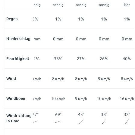
sonnig
sonnig
sonnig
sonnig
sonnig
klar
Regen
6
%
2
%
1
%
1
%
1
%
1
%
Niederschlag
0
mm
0
mm
0
mm
0
mm
0
mm
0
mm
Feuchtigkeit
69
%
51
%
36
%
27
%
26
%
40
%
Wind
5
6
8
8
9
8
Km/h
Km/h
Km/h
Km/h
Km/h
Km/h
11
Windböen
7
10
9
10
16
Km/h
Km/h
Km/h
Km/h
Km/h
Km/h
33
°
67
°
69
°
43
°
38
°
32
°
Windrichtung
in Grad