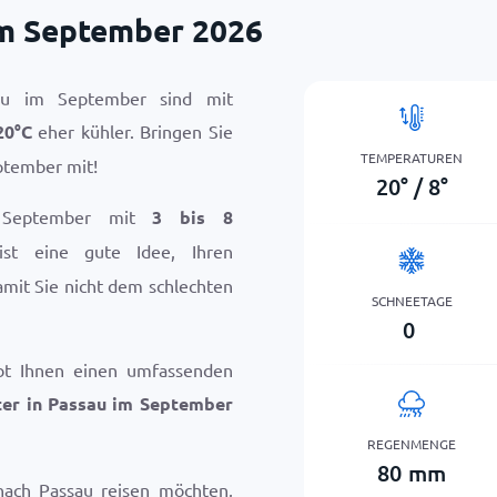
im September 2026
au im September sind mit
20
°
C
eher kühler. Bringen Sie
TEMPERATUREN
ptember mit!
20
°
/
8
°
 September mit
3 bis 8
ist eine gute Idee, Ihren
mit Sie nicht dem schlechten
SCHNEETAGE
0
bt Ihnen einen umfassenden
er in Passau im September
REGENMENGE
80
mm
nach Passau reisen möchten,