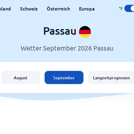
hland
Schweiz
Österreich
Europa
°F
Passau
Wetter September 2026 Passau
August
September
Langzeitprognosen