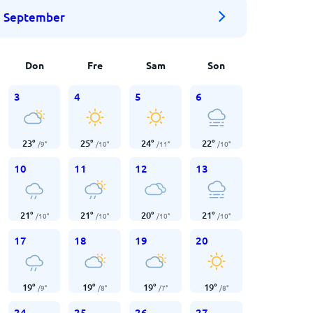
September
Don
Fre
Sam
Son
3
4
5
6
23
°
25
°
24
°
22
°
/
9
°
/
10
°
/
11
°
/
10
°
10
11
12
13
21
°
21
°
20
°
21
°
/
10
°
/
10
°
/
10
°
/
10
°
17
18
19
20
19
°
19
°
19
°
19
°
/
9
°
/
8
°
/
7
°
/
8
°
24
25
26
27