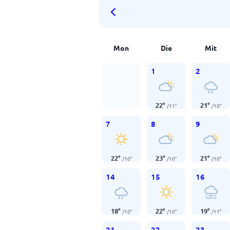
Mon
Die
Mit
1
2
22
°
21
°
/
11
°
/
10
°
7
8
9
22
°
23
°
21
°
/
10
°
/
10
°
/
10
°
14
15
16
18
°
22
°
19
°
/
10
°
/
10
°
/
11
°
21
22
23