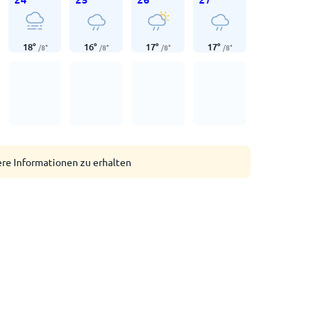
18
°
16
°
17
°
17
°
/
8
°
/
8
°
/
8
°
/
8
°
ere Informationen zu erhalten