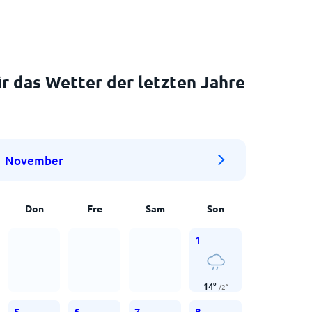
r das Wetter der letzten Jahre
November
Don
Fre
Sam
Son
1
14
°
/
2
°
5
6
7
8