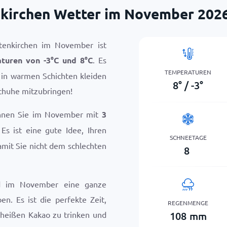
nkirchen Wetter im November 202
tenkirchen im November ist
aturen von
-3
°
C
und
8
°
C
. Es
TEMPERATUREN
h in warmen Schichten kleiden
8
°
/
-3
°
chuhe mitzubringen!
önnen Sie im November mit
3
 Es ist eine gute Idee, Ihren
SCHNEETAGE
mit Sie nicht dem schlechten
8
rd im November eine ganze
n. Es ist die perfekte Zeit,
REGENMENGE
108
mm
heißen Kakao zu trinken und