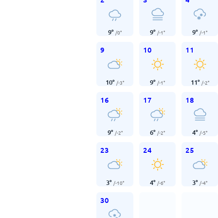
9
°
9
°
9
°
/
0
°
/
-1
°
/
-1
°
9
10
11
10
°
9
°
11
°
/
-3
°
/
-1
°
/
-2
°
16
17
18
9
°
6
°
4
°
/
-2
°
/
-2
°
/
-5
°
23
24
25
3
°
4
°
3
°
/
-10
°
/
-6
°
/
-4
°
30