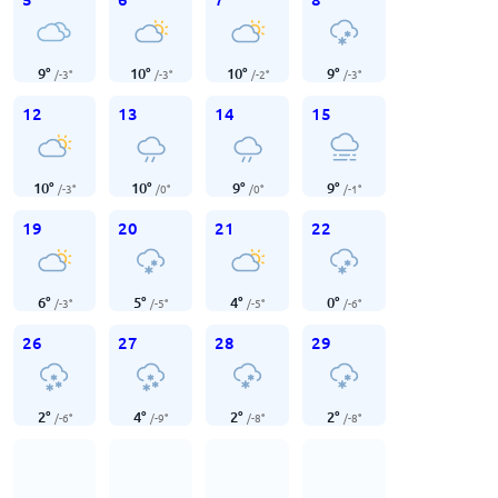
9
°
10
°
10
°
9
°
/
-3
°
/
-3
°
/
-2
°
/
-3
°
12
13
14
15
10
°
10
°
9
°
9
°
/
-3
°
/
0
°
/
0
°
/
-1
°
19
20
21
22
6
°
5
°
4
°
0
°
/
-3
°
/
-5
°
/
-5
°
/
-6
°
26
27
28
29
2
°
4
°
2
°
2
°
/
-6
°
/
-9
°
/
-8
°
/
-8
°