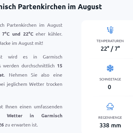
misch Partenkirchen im August
ch Partenkirchen im August
n
7
°
C
und
22
°
C
eher kühler.
TEMPERATUREN
Jacke im August mit!
22
°
/
7
°
st wird es in Garmisch
s werden durchschnittlich
15
et
. Nehmen Sie also eine
SCHNEETAGE
bei jeglichem Wetter trocken
0
bt Ihnen einen umfassenden
hes
Wetter in Garmisch
REGENMENGE
338
mm
26
zu erwarten ist.