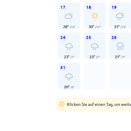
17
18
19
28
°
30
°
31
°
/
10
°
/
12
°
/
14
°
24
25
26
23
°
23
°
21
°
/
7
°
/
7
°
/
7
°
31
20
°
/
6
°
Klicken Sie auf einen Tag, um weit