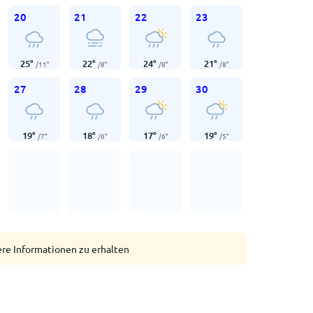
20
21
22
23
25
°
22
°
24
°
21
°
/
11
°
/
8
°
/
8
°
/
8
°
27
28
29
30
19
°
18
°
17
°
19
°
/
7
°
/
6
°
/
6
°
/
5
°
ere Informationen zu erhalten