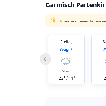
Garmisch Partenki
Klicken Sie auf einen Tag, um w
Freitag
S
Aug 7
A
2,8
mm
23
°
11
°
2
/