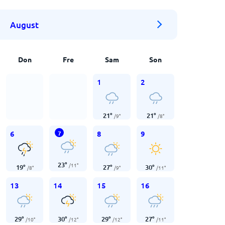
August
Don
Fre
Sam
Son
1
2
21
°
21
°
/
9
°
/
8
°
6
8
9
7
23
°
/
11
°
19
°
27
°
30
°
/
8
°
/
9
°
/
11
°
13
14
15
16
29
°
30
°
29
°
27
°
/
10
°
/
12
°
/
12
°
/
11
°