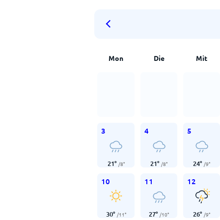
Mon
Die
Mit
3
4
5
21
°
21
°
24
°
/
8
°
/
8
°
/
9
°
10
11
12
30
°
27
°
26
°
/
11
°
/
10
°
/
9
°