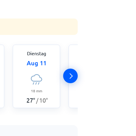
Dienstag
Mittwoch
Aug 11
Aug 12
18
mm
8,3
mm
27
°
10
°
26
°
9
°
/
/