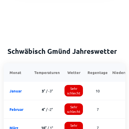
Schwäbisch Gmünd Jahreswetter
Monat
Temperaturen
Wetter
Regentage
Niedersc
Sehr
Januar
3
°
/
-3
°
10
schlecht
Sehr
Februar
4
°
/
-2
°
7
1
schlecht
Sehr
März
10
°
/
1
°
7
1