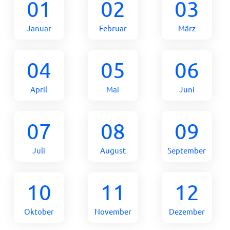
01
02
03
Januar
Februar
März
04
05
06
April
Mai
Juni
07
08
09
Juli
August
September
10
11
12
Oktober
November
Dezember