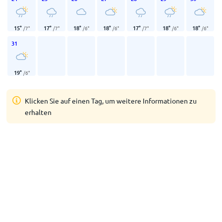
15
°
17
°
18
°
18
°
17
°
18
°
18
°
/
7
°
/
7
°
/
6
°
/
6
°
/
7
°
/
6
°
/
6
°
31
19
°
/
6
°
Klicken Sie auf einen Tag, um weitere Informationen zu
erhalten