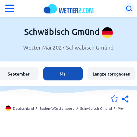
°F
°C
Schwäbisch Gmünd
Wetter Mai 2027 Schwäbisch Gmünd
Wetter in Schwäbisch Gmünd
Deutschland
September
Mai
Langzeitprognosen
Schweiz
Österreich
Mai
Deutschland
Baden-Württemberg
Schwäbisch Gmünd
Meine Standorte