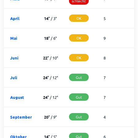
schlecht
April
14
°
/
3
°
OK
5
2
Mai
18
°
/
6
°
OK
9
2
Juni
22
°
/
10
°
OK
8
2
Juli
24
°
/
12
°
Gut
7
2
August
24
°
/
12
°
Gut
7
2
September
20
°
/
9
°
Gut
4
2
Oktober
14
°
/
5
°
Gut
6
2