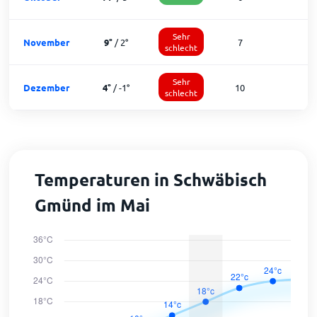
Sehr
November
9
°
/
2
°
7
1
schlecht
Sehr
Dezember
4
°
/
-1
°
10
1
schlecht
Temperaturen in Schwäbisch
Gmünd im Mai