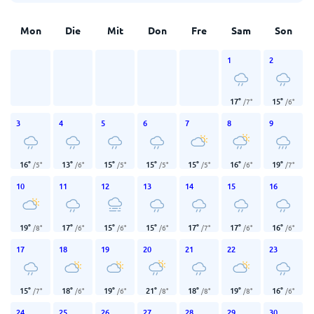
Mon
Die
Mit
Don
Fre
Sam
Son
1
2
17
°
15
°
/
7
°
/
6
°
3
4
5
6
7
8
9
16
°
13
°
15
°
15
°
15
°
16
°
19
°
/
5
°
/
6
°
/
5
°
/
5
°
/
5
°
/
6
°
/
7
°
10
11
12
13
14
15
16
19
°
17
°
15
°
15
°
17
°
17
°
16
°
/
8
°
/
6
°
/
6
°
/
6
°
/
7
°
/
6
°
/
6
°
17
18
19
20
21
22
23
15
°
18
°
19
°
21
°
18
°
19
°
16
°
/
7
°
/
6
°
/
6
°
/
8
°
/
8
°
/
8
°
/
6
°
24
25
26
27
28
29
30