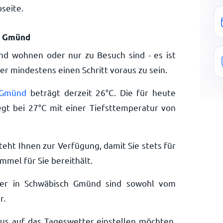
seite.
h Gmünd
nd wohnen oder nur zu Besuch sind - es ist
r mindestens einen Schritt voraus zu sein.
 Gmünd
beträgt derzeit
26
°
C
. Die für heute
egt bei
27
°
C
mit einer Tiefsttemperatur von
teht Ihnen zur Verfügung, damit Sie stets für
mmel für Sie bereithält.
ter in Schwäbisch Gmünd sind sowohl vom
r.
aus auf das Tageswetter einstellen möchten,