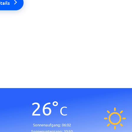
tails
26
°
C
Sonnenaufgang:
06:02
Sonnenuntergang:
20:50