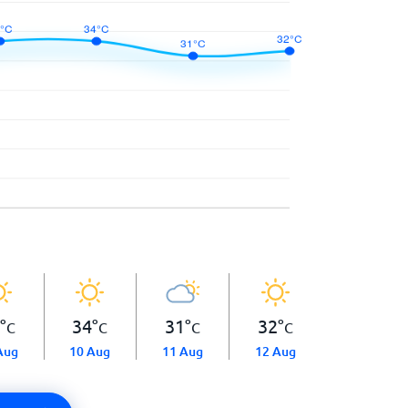
°
34
°
31
°
32
°
C
C
C
C
Aug
10 Aug
11 Aug
12 Aug