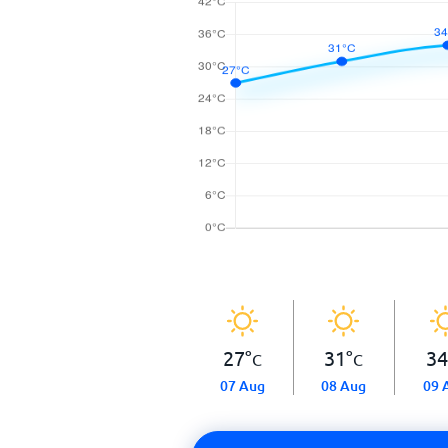
27
°
31
°
34
C
C
07 Aug
08 Aug
09 