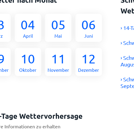
Wet
3
04
05
06
› 14-
rz
April
Mai
Juni
› Sch
9
10
11
12
› Sch
Augu
mber
Oktober
November
Dezember
› Sch
Sept
-Tage Wettervorhersage
re Informationen zu erhalten