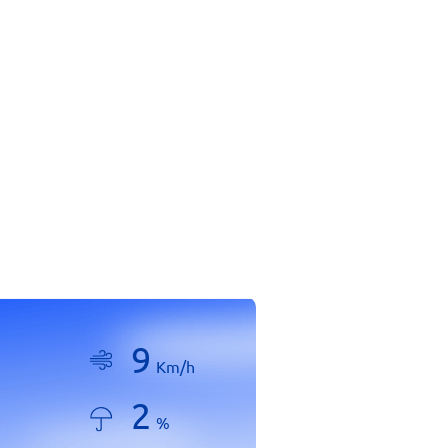
9
Km/h
2
%