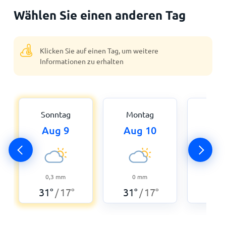
Wählen Sie einen anderen Tag
Klicken Sie auf einen Tag, um weitere
Informationen zu erhalten
Sonntag
Montag
Dien
Aug 9
Aug 10
Aug
0
29
°
0,3
mm
0
mm
31
°
17
°
31
°
17
°
/
/