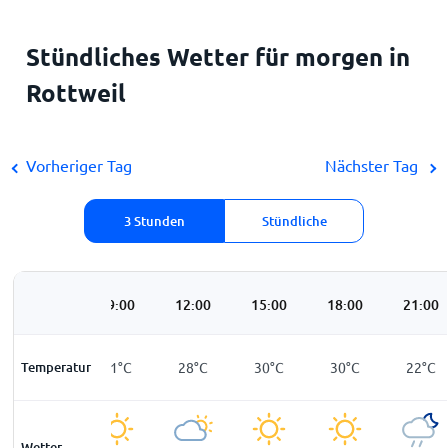
Stündliches Wetter für morgen in
Rottweil
Vorheriger Tag
Nächster Tag
3 Stunden
Stündliche
06:00
09:00
12:00
15:00
18:00
21:00
Temperatur
17
°
C
21
°
C
28
°
C
30
°
C
30
°
C
22
°
C
Wetter