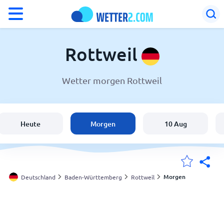
°F
°C
Rottweil
Wetter morgen Rottweil
Wetter in Rottweil
Deutschland
Heute
Morgen
10 Aug
Schweiz
Österreich
Morgen
Deutschland
Baden-Württemberg
Rottweil
Meine Standorte