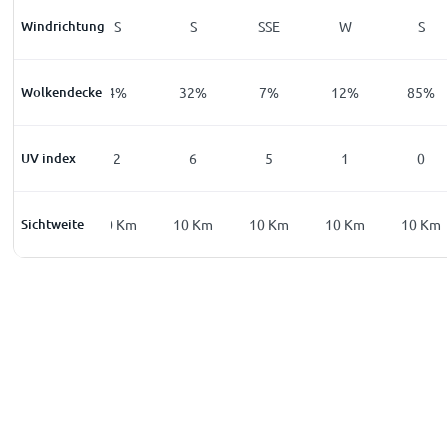
Windrichtung
SSE
S
S
SSE
W
S
Wolkendecke
3
%
4
%
32
%
7
%
12
%
85
%
UV index
0
2
6
5
1
0
Sichtweite
10
Km
10
Km
10
Km
10
Km
10
Km
10
Km