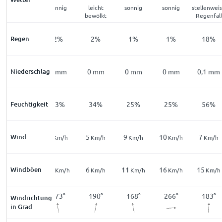
klar
sonnig
leicht
sonnig
sonnig
stellenwei
bewölkt
Regenfall
Regen
6
%
2
%
2
%
1
%
1
%
18
%
Niederschlag
0
mm
0
mm
0
mm
0
mm
0
mm
0,1
mm
Feuchtigkeit
71
%
53
%
34
%
25
%
25
%
56
%
Wind
4
6
5
9
10
7
Km/h
Km/h
Km/h
Km/h
Km/h
Km/h
Windböen
9
11
6
11
16
15
Km/h
Km/h
Km/h
Km/h
Km/h
Km/h
153
°
173
°
190
°
168
°
266
°
183
°
Windrichtung
in Grad