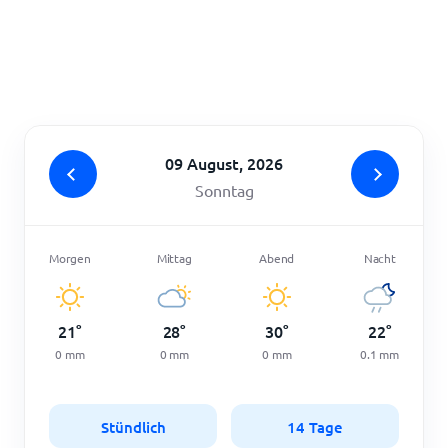
Startseite
09 August, 2026
Sonntag
Morgen
Mittag
Abend
Nacht
21
°
28
°
30
°
22
°
0
mm
0
mm
0
mm
0.1
mm
Stündlich
14 Tage