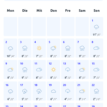
Mon
Die
Mit
Don
Fre
Sam
Son
1
11
°
/
5
°
2
3
4
5
6
7
8
10
°
8
°
7
°
8
°
8
°
9
°
8
°
/
4
°
/
3
°
/
2
°
/
2
°
/
2
°
/
2
°
/
2
°
9
10
11
12
13
14
15
8
°
9
°
8
°
8
°
8
°
8
°
7
°
/
3
°
/
2
°
/
2
°
/
2
°
/
2
°
/
3
°
/
2
°
16
17
18
19
20
21
22
6
°
5
°
5
°
6
°
4
°
3
°
2
°
/
2
°
/
0
°
/
1
°
/
1
°
/
-1
°
/
-1
°
/
-3
°
23
24
25
26
27
28
29