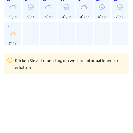
3
°
5
°
5
°
4
°
4
°
4
°
2
°
/
-3
°
/
-1
°
/
0
°
/
-1
°
/
-1
°
/
-2
°
/
-2
°
30
2
°
/
-1
°
Klicken Sie auf einen Tag, um weitere Informationen zu
erhalten