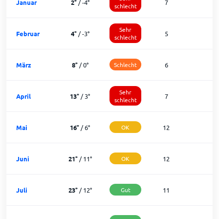
Januar
2
°
/
-4
°
7
schlecht
Sehr
Februar
4
°
/
-3
°
5
schlecht
März
8
°
/
0
°
Schlecht
6
1
Sehr
April
13
°
/
3
°
7
1
schlecht
Mai
16
°
/
6
°
OK
12
1
Juni
21
°
/
11
°
OK
12
1
Juli
23
°
/
12
°
Gut
11
2