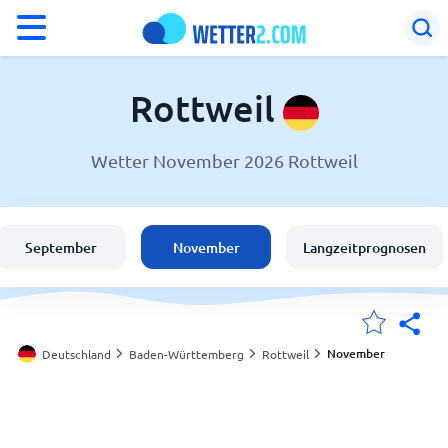
°F
°C
Rottweil
Wetter November 2026 Rottweil
Wetter in Rottweil
Deutschland
September
November
Langzeitprognosen
Schweiz
Österreich
November
Deutschland
Baden-Württemberg
Rottweil
Meine Standorte