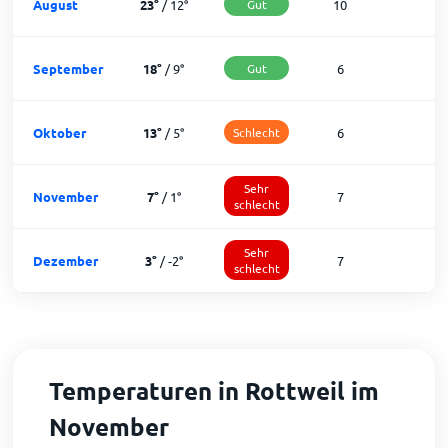
August
23
°
/
12
°
Gut
10
2
September
18
°
/
9
°
Gut
6
2
Oktober
13
°
/
5
°
Schlecht
6
2
Sehr
November
7
°
/
1
°
7
1
schlecht
Sehr
Dezember
3
°
/
-2
°
7
schlecht
Temperaturen in Rottweil im
November