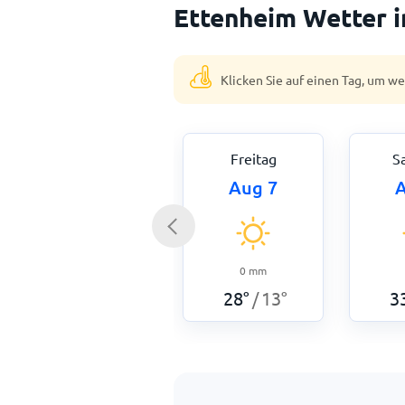
Ettenheim Wetter 
Klicken Sie auf einen Tag, um w
Freitag
S
Aug 7
A
0
mm
28
°
13
°
3
/