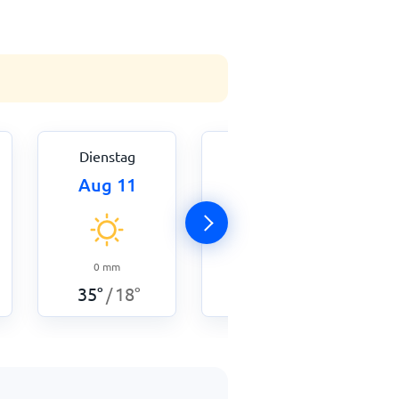
Dienstag
Mittwoch
Aug 11
Aug 12
0
mm
35
°
18
°
/
0
mm
35
°
18
°
/