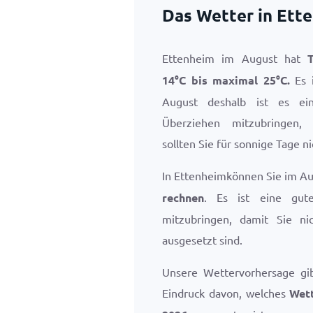
Das Wetter in Ett
Ettenheim im August hat
14
°
C
bis maximal
25
°
C
.
Es i
August deshalb ist es e
Überziehen mitzubringen,
sollten Sie für sonnige Tage n
In Ettenheimkönnen Sie im A
rechnen
. Es ist eine gut
mitzubringen, damit Sie n
ausgesetzt sind.
Unsere Wettervorhersage gi
Eindruck davon, welches
Wet