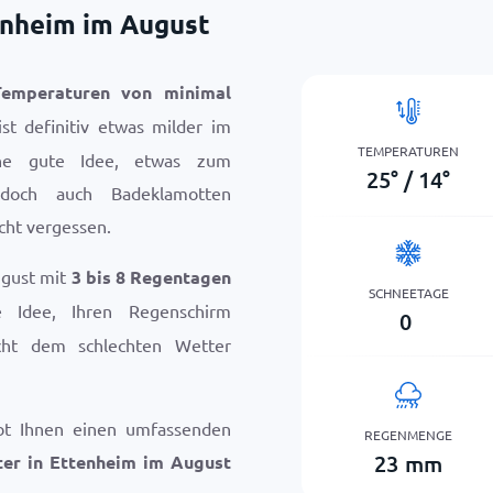
enheim im August
Temperaturen von minimal
st definitiv etwas milder im
TEMPERATUREN
ine gute Idee, etwas zum
25
°
/
14
°
 doch auch Badeklamotten
icht vergessen.
ugust mit
3 bis 8 Regentagen
SCHNEETAGE
e Idee, Ihren Regenschirm
0
icht dem schlechten Wetter
bt Ihnen einen umfassenden
REGENMENGE
23
mm
ter in Ettenheim im August