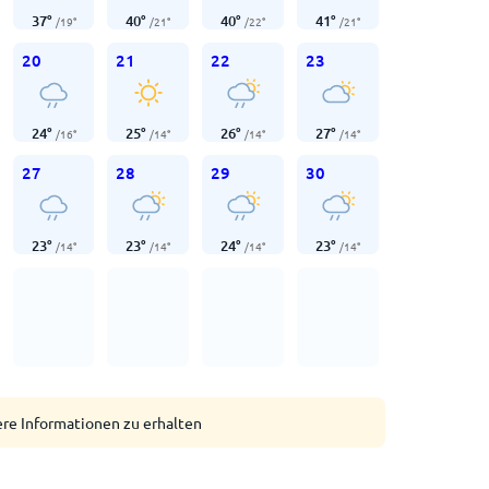
37
°
40
°
40
°
41
°
/
19
°
/
21
°
/
22
°
/
21
°
20
21
22
23
24
°
25
°
26
°
27
°
/
16
°
/
14
°
/
14
°
/
14
°
27
28
29
30
23
°
23
°
24
°
23
°
/
14
°
/
14
°
/
14
°
/
14
°
ere Informationen zu erhalten