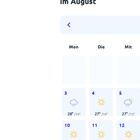
im August
Mon
Die
Mit
3
4
5
28
°
27
°
27
°
/
16
°
/
16
°
/
15
°
10
11
12