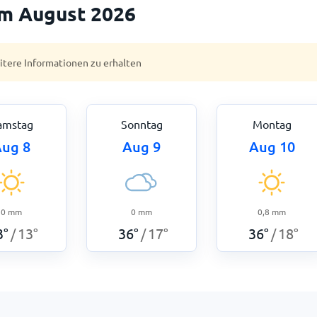
im August 2026
eitere Informationen zu erhalten
amstag
Sonntag
Montag
ug 8
Aug 9
Aug 10
0
mm
0
mm
0,8
mm
3
°
13
°
36
°
17
°
36
°
18
°
/
/
/