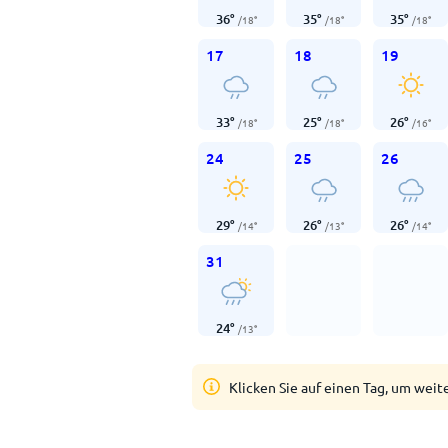
36
°
35
°
35
°
/
18
°
/
18
°
/
18
°
17
18
19
33
°
25
°
26
°
/
18
°
/
18
°
/
16
°
24
25
26
29
°
26
°
26
°
/
14
°
/
13
°
/
14
°
31
24
°
/
13
°
Klicken Sie auf einen Tag, um weit