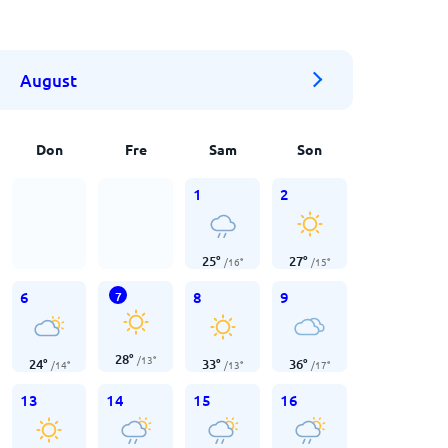
August
Don
Fre
Sam
Son
1
2
25
°
27
°
/
16
°
/
15
°
6
8
9
7
28
°
/
13
°
24
°
33
°
36
°
/
14
°
/
13
°
/
17
°
13
14
15
16