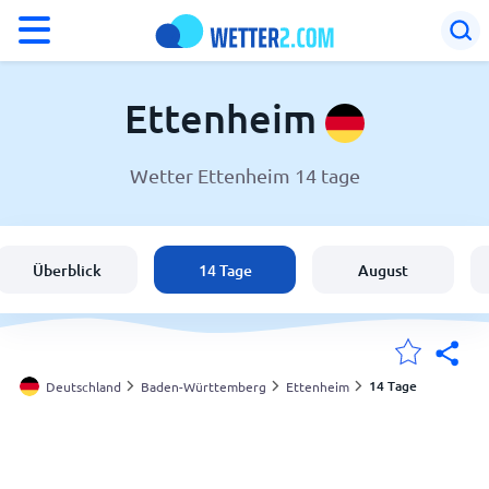
°F
°C
Ettenheim
Wetter Ettenheim 14 tage
Wetter in Ettenheim
Deutschland
Überblick
14 Tage
August
Schweiz
Österreich
14 Tage
Deutschland
Baden-Württemberg
Ettenheim
Meine Standorte