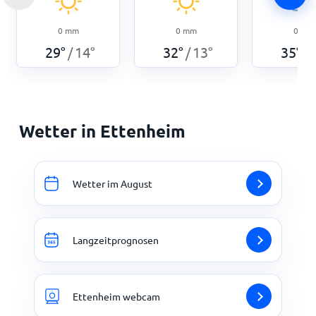
0
mm
0
mm
0
mm
29
°
14
°
32
°
13
°
35
°
/
/
/
Wetter in Ettenheim
Wetter im August
Langzeitprognosen
Ettenheim webcam