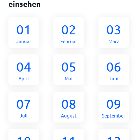
einsehen
01
02
03
Januar
Februar
März
04
05
06
April
Mai
Juni
07
08
09
Juli
August
September