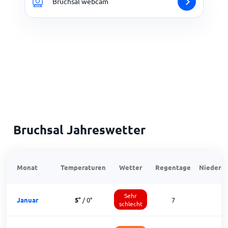
Bruchsal webcam
Bruchsal Jahreswetter
Monat
Temperaturen
Wetter
Regentage
Niedersc
Sehr
Januar
5
°
/
0
°
7
1
schlecht