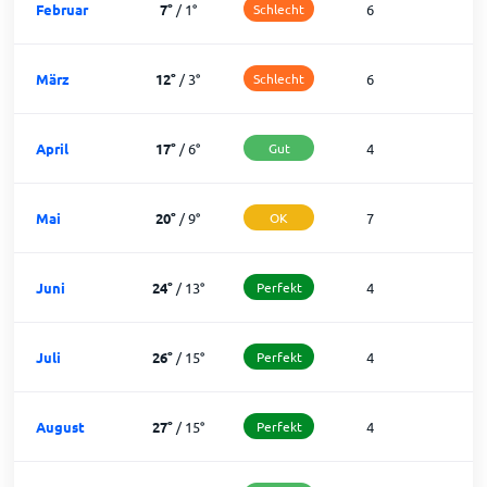
Februar
7
°
/
1
°
Schlecht
6
1
März
12
°
/
3
°
Schlecht
6
2
April
17
°
/
6
°
Gut
4
2
Mai
20
°
/
9
°
OK
7
2
Juni
24
°
/
13
°
Perfekt
4
2
Juli
26
°
/
15
°
Perfekt
4
2
August
27
°
/
15
°
Perfekt
4
2