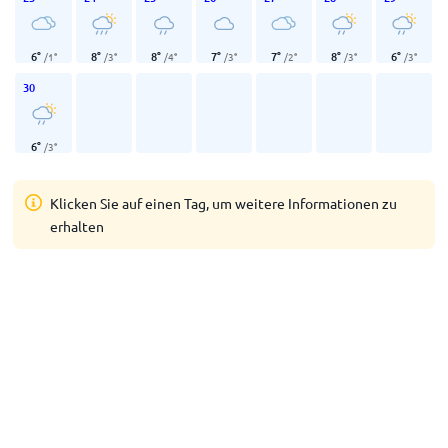
6
°
8
°
8
°
7
°
7
°
8
°
6
°
/
1
°
/
3
°
/
4
°
/
3
°
/
2
°
/
3
°
/
3
°
30
6
°
/
3
°
Klicken Sie auf einen Tag, um weitere Informationen zu
erhalten