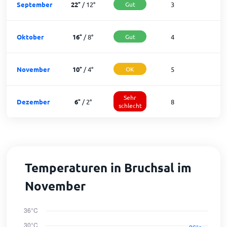
September
22
°
/
12
°
Gut
3
2
Oktober
16
°
/
8
°
Gut
4
2
November
10
°
/
4
°
OK
5
2
Sehr
Dezember
6
°
/
2
°
8
1
schlecht
Temperaturen in Bruchsal im
November