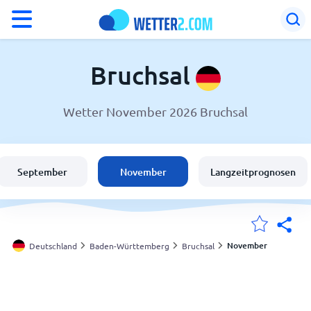
°F
°C
Bruchsal
Wetter November 2026 Bruchsal
Wetter in Bruchsal
Deutschland
September
November
Langzeitprognosen
Schweiz
Österreich
November
Deutschland
Baden-Württemberg
Bruchsal
Meine Standorte