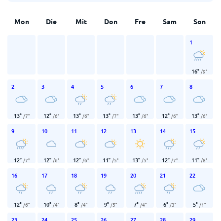
Mon
Die
Mit
Don
Fre
Sam
Son
1
16
°
/
9
°
2
3
4
5
6
7
8
13
°
12
°
13
°
13
°
13
°
12
°
13
°
/
7
°
/
6
°
/
6
°
/
7
°
/
6
°
/
6
°
/
6
°
9
10
11
12
13
14
15
12
°
12
°
12
°
11
°
13
°
12
°
11
°
/
7
°
/
6
°
/
6
°
/
5
°
/
5
°
/
7
°
/
8
°
16
17
18
19
20
21
22
12
°
10
°
8
°
9
°
7
°
6
°
5
°
/
6
°
/
4
°
/
4
°
/
5
°
/
4
°
/
3
°
/
1
°
23
24
25
26
27
28
29