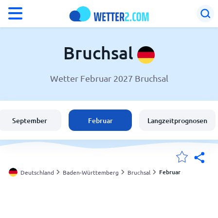
°F
°C
Bruchsal
Wetter Februar 2027 Bruchsal
Wetter in Bruchsal
Deutschland
September
Februar
Langzeitprognosen
Schweiz
Österreich
Februar
Deutschland
Baden-Württemberg
Bruchsal
Meine Standorte