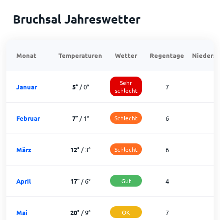
Bruchsal Jahreswetter
Monat
Temperaturen
Wetter
Regentage
Niedersc
Sehr
Januar
5
°
/
0
°
7
1
schlecht
Februar
7
°
/
1
°
Schlecht
6
1
März
12
°
/
3
°
Schlecht
6
2
April
17
°
/
6
°
Gut
4
2
Mai
20
°
/
9
°
OK
7
2