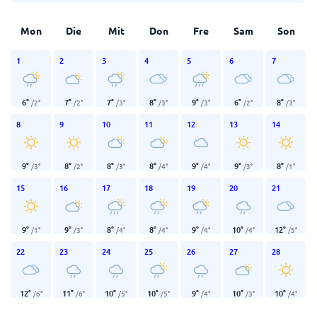
Mon
Die
Mit
Don
Fre
Sam
Son
1
2
3
4
5
6
7
6
°
7
°
7
°
8
°
9
°
6
°
8
°
/
2
°
/
2
°
/
3
°
/
3
°
/
3
°
/
2
°
/
3
°
8
9
10
11
12
13
14
9
°
8
°
8
°
8
°
9
°
9
°
8
°
/
3
°
/
2
°
/
3
°
/
4
°
/
4
°
/
3
°
/
1
°
15
16
17
18
19
20
21
9
°
9
°
8
°
8
°
9
°
10
°
12
°
/
1
°
/
3
°
/
4
°
/
4
°
/
4
°
/
4
°
/
5
°
22
23
24
25
26
27
28
12
°
11
°
10
°
10
°
9
°
10
°
10
°
/
6
°
/
6
°
/
5
°
/
5
°
/
4
°
/
3
°
/
4
°