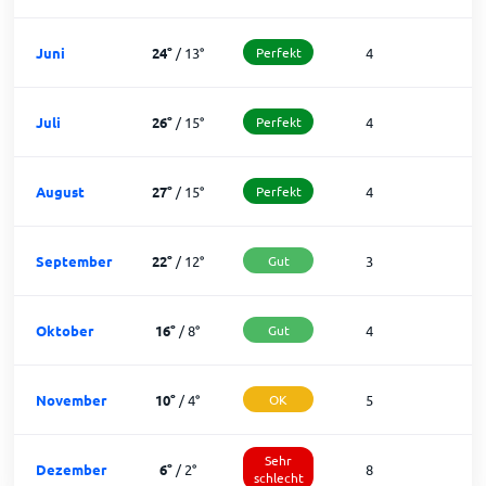
Juni
24
°
/
13
°
Perfekt
4
2
Juli
26
°
/
15
°
Perfekt
4
2
August
27
°
/
15
°
Perfekt
4
2
September
22
°
/
12
°
Gut
3
2
Oktober
16
°
/
8
°
Gut
4
2
November
10
°
/
4
°
OK
5
2
Sehr
Dezember
6
°
/
2
°
8
1
schlecht