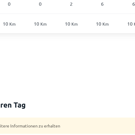
0
0
2
6
6
10
10
10
10
10
Km
Km
Km
Km
ren Tag
eitere Informationen zu erhalten