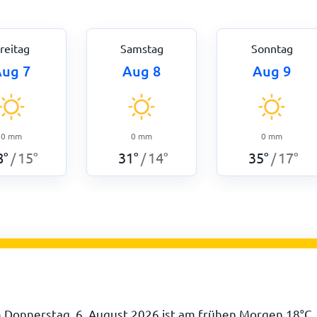
reitag
Samstag
Sonntag
ug 7
Aug 8
Aug 9
0
mm
0
mm
0
mm
8
°
15
°
31
°
14
°
35
°
17
°
/
/
/
m Donnerstag, 6. August 2026 ist am frühen Morgen
18
°
C
.