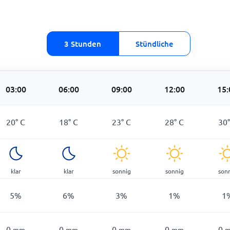
3 Stunden
Stündliche
03:00
06:00
09:00
12:00
15:
20
°
C
18
°
C
23
°
C
28
°
C
30
klar
klar
sonnig
sonnig
son
5
%
6
%
3
%
1
%
1
0
0
0
0
0
mm
mm
mm
mm