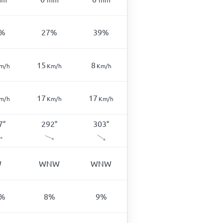
%
27
%
39
%
15
8
m/h
Km/h
Km/h
17
17
m/h
Km/h
Km/h
7
°
292
°
303
°
W
WNW
WNW
%
8
%
9
%