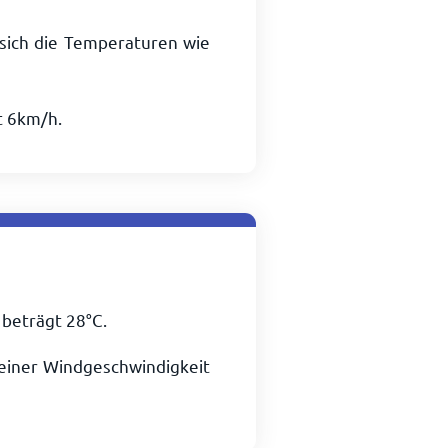
sich die Temperaturen wie
t
6
km/h
.
t beträgt
28
°
C
.
i einer Windgeschwindigkeit