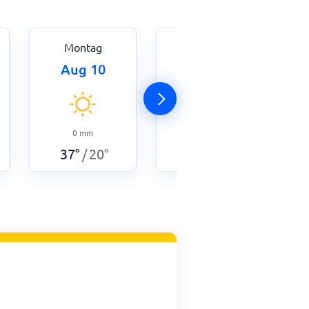
Montag
Dienstag
Aug 10
Aug 11
0
mm
0
mm
37
°
20
°
33
°
20
°
/
/