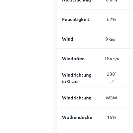
Feuchtigkeit
62
%
Wind
9
Km/h
Windböen
18
Km/h
238
°
Windrichtung
in Grad
Windrichtung
WSW
Wolkendecke
16
%