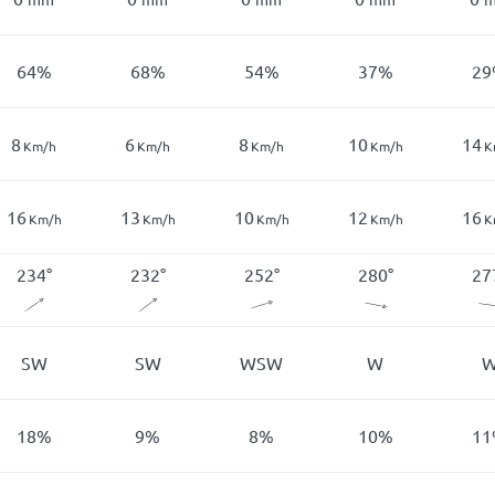
64
%
68
%
54
%
37
%
29
8
6
8
10
14
Km/h
Km/h
Km/h
Km/h
K
16
13
10
12
16
Km/h
Km/h
Km/h
Km/h
K
234
°
232
°
252
°
280
°
27
SW
SW
WSW
W
18
%
9
%
8
%
10
%
11