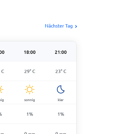
Nächster Tag
00
18:00
21:00
°
C
29
°
C
23
°
C
nig
sonnig
klar
%
1
%
1
%
0
0
mm
mm
mm