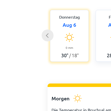
Donnerstag
F
Aug 6
A
0
mm
30
°
18
°
2
/
Morgen
Die Temperatur in Bruchsal a