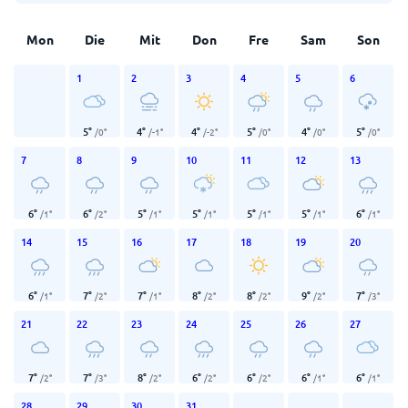
Mon
Die
Mit
Don
Fre
Sam
Son
1
2
3
4
5
6
5
°
4
°
4
°
5
°
4
°
5
°
/
0
°
/
-1
°
/
-2
°
/
0
°
/
0
°
/
0
°
7
8
9
10
11
12
13
6
°
6
°
5
°
5
°
5
°
5
°
6
°
/
1
°
/
2
°
/
1
°
/
1
°
/
1
°
/
1
°
/
1
°
14
15
16
17
18
19
20
6
°
7
°
7
°
8
°
8
°
9
°
7
°
/
1
°
/
2
°
/
1
°
/
2
°
/
2
°
/
2
°
/
3
°
21
22
23
24
25
26
27
7
°
7
°
8
°
6
°
6
°
6
°
6
°
/
2
°
/
3
°
/
2
°
/
2
°
/
2
°
/
1
°
/
1
°
28
29
30
31