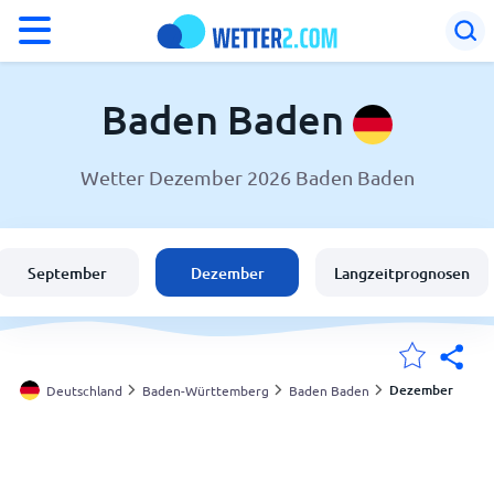
°F
°C
Baden Baden
Wetter Dezember 2026 Baden Baden
Wetter in Baden Baden
Deutschland
September
Dezember
Langzeitprognosen
Schweiz
Österreich
Dezember
Deutschland
Baden-Württemberg
Baden Baden
Meine Standorte