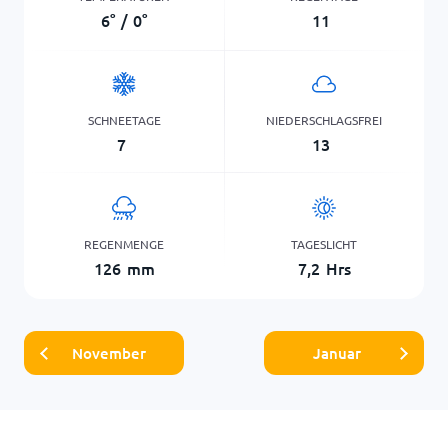
6
°
/
0
°
11
SCHNEETAGE
NIEDERSCHLAGSFREI
7
13
REGENMENGE
TAGESLICHT
126
mm
7,2
Hrs
November
Januar