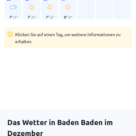
7
°
7
°
7
°
8
°
/
1
°
/
2
°
/
2
°
/
2
°
Klicken Sie auf einen Tag, um weitere Informationen zu
erhalten
Das Wetter in Baden Baden im
Dezember