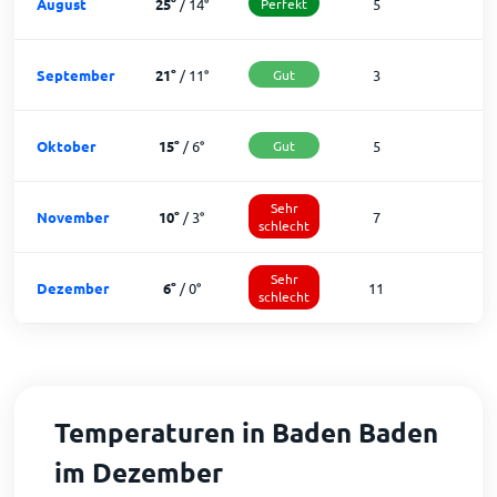
August
25
°
/
14
°
Perfekt
5
2
September
21
°
/
11
°
Gut
3
2
Oktober
15
°
/
6
°
Gut
5
2
Sehr
November
10
°
/
3
°
7
2
schlecht
Sehr
Dezember
6
°
/
0
°
11
1
schlecht
Temperaturen in Baden Baden
im Dezember