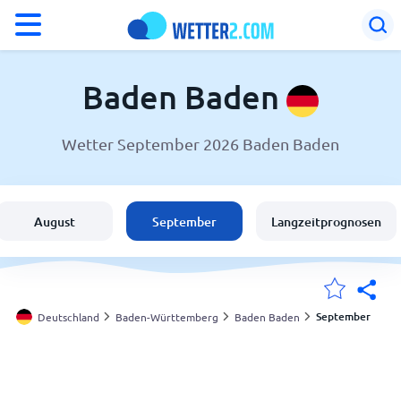
°F
°C
Baden Baden
Wetter September 2026 Baden Baden
Wetter in Baden Baden
Deutschland
August
September
Langzeitprognosen
Schweiz
Österreich
September
Deutschland
Baden-Württemberg
Baden Baden
Meine Standorte