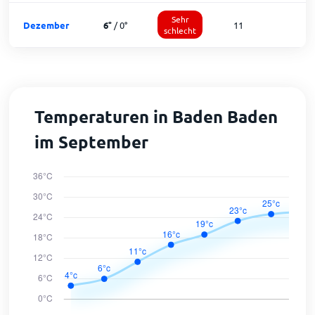
Sehr
Dezember
6
°
/
0
°
11
1
schlecht
Temperaturen in Baden Baden
im September