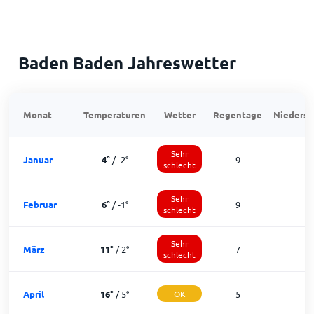
Baden Baden Jahreswetter
Monat
Temperaturen
Wetter
Regentage
Niedersc
Sehr
Januar
4
°
/
-2
°
9
1
schlecht
Sehr
Februar
6
°
/
-1
°
9
1
schlecht
Sehr
März
11
°
/
2
°
7
2
schlecht
April
16
°
/
5
°
OK
5
2