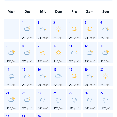
Mon
Die
Mit
Don
Fre
Sam
Son
1
2
3
4
5
6
23
°
23
°
24
°
25
°
24
°
25
°
/
14
°
/
13
°
/
14
°
/
14
°
/
14
°
/
13
°
7
8
9
10
11
12
13
25
°
23
°
22
°
21
°
21
°
23
°
22
°
/
13
°
/
13
°
/
14
°
/
13
°
/
13
°
/
12
°
/
13
°
14
15
16
17
18
19
20
21
°
23
°
20
°
22
°
20
°
20
°
21
°
/
13
°
/
14
°
/
13
°
/
13
°
/
11
°
/
11
°
/
11
°
21
22
23
24
25
26
27
22
°
20
°
18
°
17
°
17
°
16
°
16
°
/
10
°
/
10
°
/
10
°
/
10
°
/
10
°
/
10
°
/
9
°
28
29
30