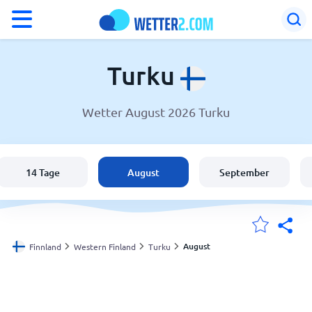
°F
°C
Turku
Wetter August 2026 Turku
Wetter in Turku
Finnland
14 Tage
August
September
Schweiz
Deutschland
August
Finnland
Western Finland
Turku
Meine Standorte