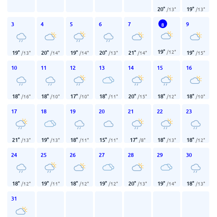
20
°
19
°
/
13
°
/
13
°
3
4
5
6
7
9
8
19
°
/
12
°
19
°
20
°
19
°
20
°
21
°
19
°
/
13
°
/
14
°
/
14
°
/
13
°
/
14
°
/
15
°
10
11
12
13
14
15
16
18
°
18
°
17
°
18
°
20
°
18
°
18
°
/
16
°
/
10
°
/
10
°
/
11
°
/
15
°
/
12
°
/
10
°
17
18
19
20
21
22
23
21
°
19
°
18
°
15
°
17
°
18
°
18
°
/
13
°
/
13
°
/
11
°
/
11
°
/
8
°
/
13
°
/
12
°
24
25
26
27
28
29
30
18
°
19
°
18
°
19
°
20
°
19
°
18
°
/
12
°
/
11
°
/
12
°
/
12
°
/
13
°
/
14
°
/
13
°
31