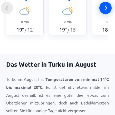
0
mm
0
mm
2,3
m
19
°
12
°
19
°
15
°
18
°
/
/
/
Das Wetter in Turku im August
Turku im August hat
Temperaturen von minimal
14
°
C
bis maximal
20
°
C
.
Es ist definitiv etwas milder im
August deshalb ist es eine gute Idee, etwas zum
Überziehen mitzubringen, doch auch Badeklamotten
sollten Sie für sonnige Tage nicht vergessen.