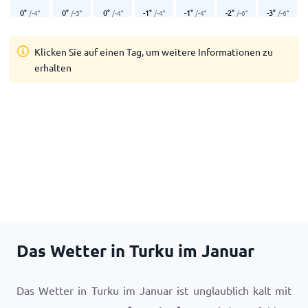
0
°
0
°
0
°
-1
°
-1
°
-2
°
-3
°
/
-4
°
/
-5
°
/
-4
°
/
-4
°
/
-4
°
/
-6
°
/
-6
°
Klicken Sie auf einen Tag, um weitere Informationen zu
erhalten
Das Wetter in Turku im Januar
Das Wetter in Turku im Januar ist unglaublich kalt mit