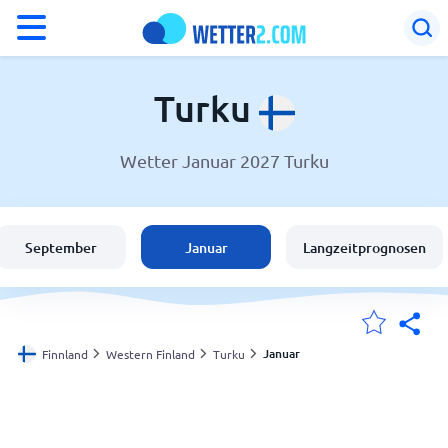
°F
°C
Turku
Wetter Januar 2027 Turku
Wetter in Turku
Finnland
September
Januar
Langzeitprognosen
Schweiz
Deutschland
Januar
Finnland
Western Finland
Turku
Meine Standorte