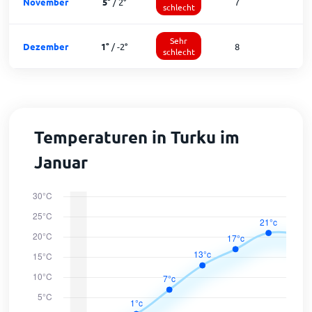
November
5
°
/
2
°
7
1
schlecht
Sehr
Dezember
1
°
/
-2
°
8
schlecht
Temperaturen in Turku im
Januar