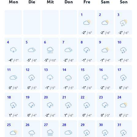
Mon
Die
Mit
Don
Fre
Sam
Son
1
2
3
-2
°
-2
°
-2
°
/
-6
°
/
-6
°
/
-6
°
4
5
6
7
8
9
10
-4
°
-5
°
-5
°
-2
°
-1
°
-1
°
-1
°
/
-7
°
/
-8
°
/
-10
°
/
-8
°
/
-6
°
/
-4
°
/
-6
°
11
12
13
14
15
16
17
0
°
0
°
-1
°
-1
°
-1
°
-2
°
0
°
/
-6
°
/
-5
°
/
-5
°
/
-5
°
/
-6
°
/
-6
°
/
-6
°
18
19
20
21
22
23
24
1
°
0
°
-2
°
1
°
0
°
0
°
0
°
/
-4
°
/
-4
°
/
-6
°
/
-6
°
/
-4
°
/
-5
°
/
-2
°
25
26
27
28
29
30
31