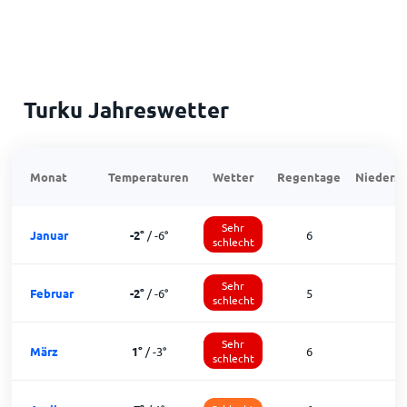
Turku Jahreswetter
Monat
Temperaturen
Wetter
Regentage
Niedersc
Sehr
Januar
-2
°
/
-6
°
6
schlecht
Sehr
Februar
-2
°
/
-6
°
5
schlecht
Sehr
März
1
°
/
-3
°
6
schlecht