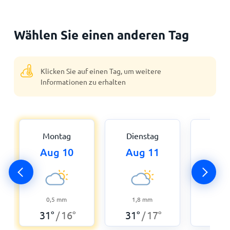
Wählen Sie einen anderen Tag
Klicken Sie auf einen Tag, um weitere
Informationen zu erhalten
Montag
Dienstag
Mitt
Aug 10
Aug 11
Aug
0,5
mm
1,8
mm
0,3
31
°
16
°
31
°
17
°
28
°
/
/