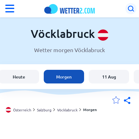
°F
°C
Vöcklabruck
Wetter morgen Vöcklabruck
Wetter in Vöcklabruck
Österreich
Heute
Morgen
11 Aug
Schweiz
Deutschland
Morgen
Österreich
Salzburg
Vöcklabruck
Meine Standorte