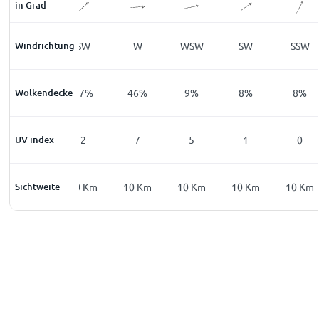
in Grad
Windrichtung
SW
SW
W
WSW
SW
SSW
Wolkendecke
87
%
47
%
46
%
9
%
8
%
8
%
UV index
0
2
7
5
1
0
Sichtweite
9
Km
10
Km
10
Km
10
Km
10
Km
10
Km