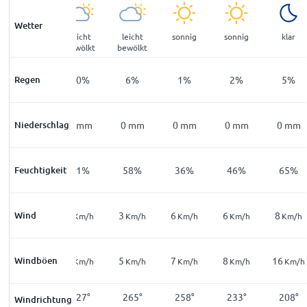
Wetter
stellenweise
leicht
leicht
sonnig
sonnig
klar
Regenfall
bewölkt
bewölkt
Regen
40
%
10
%
6
%
1
%
2
%
5
%
0,2
Niederschlag
mm
0
mm
0
mm
0
mm
0
mm
0
mm
Feuchtigkeit
84
%
71
%
58
%
36
%
46
%
65
%
Wind
9
6
3
6
6
8
Km/h
Km/h
Km/h
Km/h
Km/h
Km/h
19
Windböen
9
5
7
8
16
Km/h
Km/h
Km/h
Km/h
Km/h
Km/h
221
°
227
°
265
°
258
°
233
°
208
°
Windrichtung