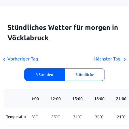
Stündliches Wetter für morgen in
Vöcklabruck
Vorheriger Tag
Nächster Tag
3 Stunden
Stündliche
06:00
09:00
12:00
15:00
18:00
21:00
Temperatur
16
°
C
23
°
C
25
°
C
31
°
C
30
°
C
21
°
C