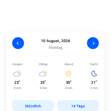
Startseite
10 August, 2026
Montag
Morgen
Mittag
Abend
Nacht
23
°
25
°
30
°
21
°
0
mm
0
mm
0
mm
0
mm
Stündlich
14 Tage