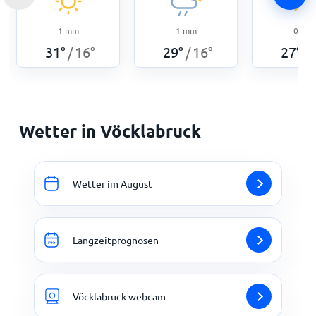
1
mm
1
mm
0
mm
31
°
16
°
29
°
16
°
27
°
/
/
/
Wetter in Vöcklabruck
Wetter im August
Langzeitprognosen
Vöcklabruck webcam