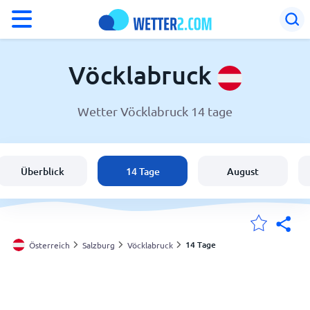
°F
°C
Vöcklabruck
Wetter Vöcklabruck 14 tage
Wetter in Vöcklabruck
Österreich
Überblick
14 Tage
August
Schweiz
Deutschland
14 Tage
Österreich
Salzburg
Vöcklabruck
Meine Standorte