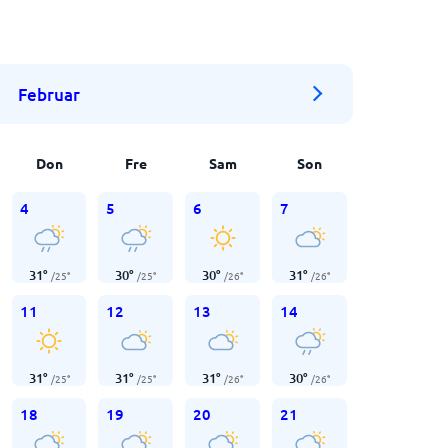
Februar
Don
Fre
Sam
Son
4
5
6
7
31
°
30
°
30
°
31
°
/
25
°
/
25
°
/
26
°
/
26
°
11
12
13
14
31
°
31
°
31
°
30
°
/
25
°
/
25
°
/
26
°
/
26
°
18
19
20
21