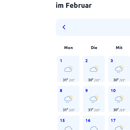
im Februar
Mon
Die
Mit
1
2
3
31
°
30
°
30
°
/
25
°
/
25
°
/
25
°
8
9
10
31
°
31
°
30
°
/
25
°
/
25
°
/
25
°
15
16
17