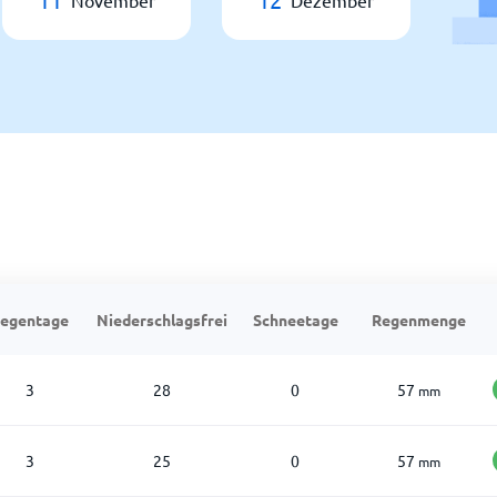
November
Dezember
egentage
Niederschlagsfrei
Schneetage
Regenmenge
3
28
0
57
mm
3
25
0
57
mm