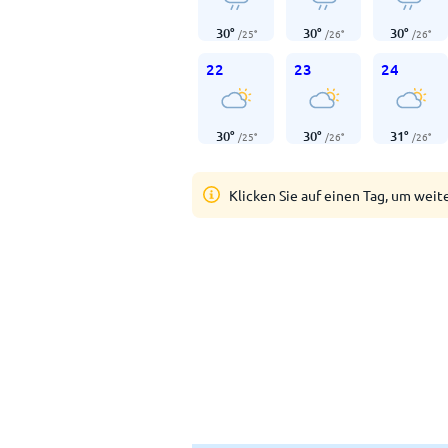
30
°
30
°
30
°
/
25
°
/
26
°
/
26
°
22
23
24
30
°
30
°
31
°
/
25
°
/
26
°
/
26
°
Klicken Sie auf einen Tag, um weit