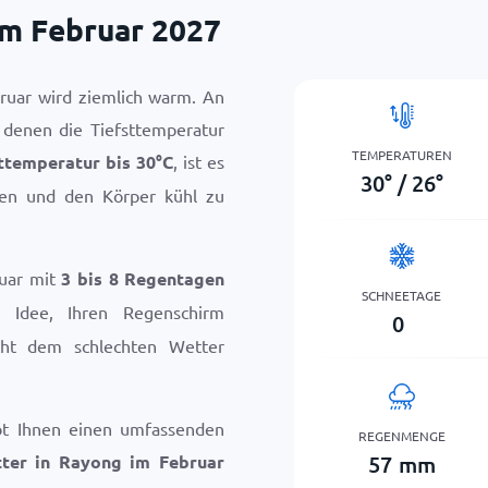
im Februar 2027
ruar wird ziemlich warm. An
 denen die Tiefsttemperatur
TEMPERATUREN
ttemperatur bis
30
°
C
, ist es
30
°
/
26
°
nken und den Körper kühl zu
ruar mit
3 bis 8 Regentagen
SCHNEETAGE
 Idee, Ihren Regenschirm
0
cht dem schlechten Wetter
bt Ihnen einen umfassenden
REGENMENGE
57
mm
ter in Rayong im Februar