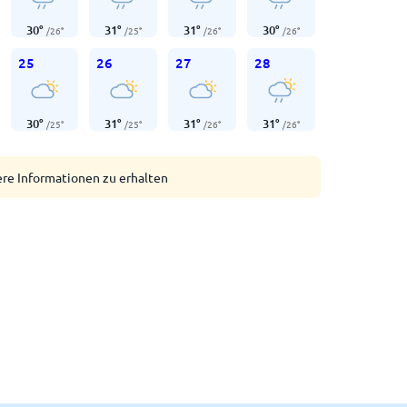
30
°
31
°
31
°
30
°
/
26
°
/
25
°
/
26
°
/
26
°
25
26
27
28
30
°
31
°
31
°
31
°
/
25
°
/
25
°
/
26
°
/
26
°
ere Informationen zu erhalten