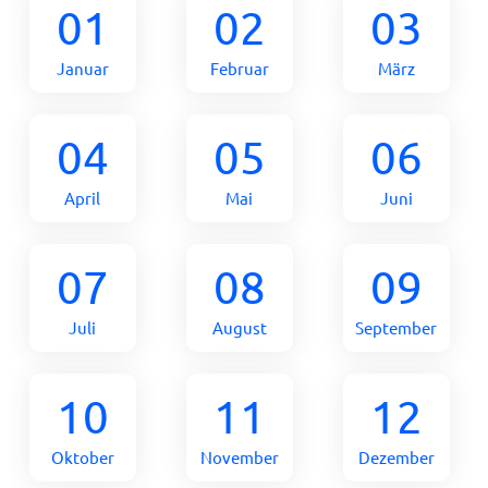
01
02
03
Januar
Februar
März
04
05
06
April
Mai
Juni
07
08
09
Juli
August
September
10
11
12
Oktober
November
Dezember