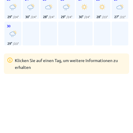
29
°
30
°
28
°
29
°
30
°
28
°
27
°
/
24
°
/
24
°
/
24
°
/
24
°
/
24
°
/
23
°
/
22
°
30
29
°
/
23
°
Klicken Sie auf einen Tag, um weitere Informationen zu
erhalten