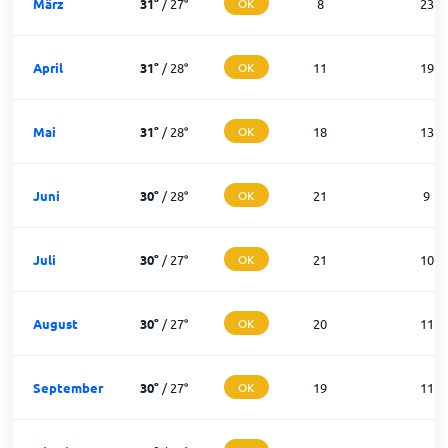
März
31
°
/
27
°
OK
8
23
April
31
°
/
28
°
OK
11
19
Mai
31
°
/
28
°
OK
18
13
Juni
30
°
/
28
°
OK
21
9
Juli
30
°
/
27
°
OK
21
10
August
30
°
/
27
°
OK
20
11
September
30
°
/
27
°
OK
19
11