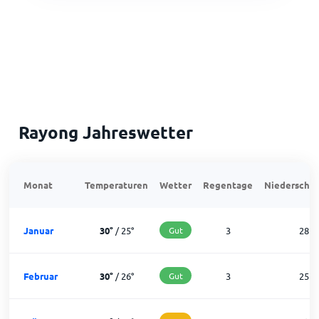
Rayong Jahreswetter
Monat
Temperaturen
Wetter
Regentage
Niederschla
Januar
30
°
/
25
°
Gut
3
28
Februar
30
°
/
26
°
Gut
3
25