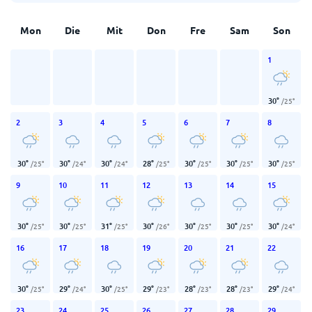
Mon
Die
Mit
Don
Fre
Sam
Son
1
30
°
/
25
°
2
3
4
5
6
7
8
30
°
30
°
30
°
28
°
30
°
30
°
30
°
/
25
°
/
24
°
/
24
°
/
25
°
/
25
°
/
25
°
/
25
°
9
10
11
12
13
14
15
30
°
30
°
31
°
30
°
30
°
30
°
30
°
/
25
°
/
25
°
/
25
°
/
26
°
/
25
°
/
25
°
/
24
°
16
17
18
19
20
21
22
30
°
29
°
30
°
29
°
28
°
28
°
29
°
/
25
°
/
24
°
/
25
°
/
23
°
/
23
°
/
23
°
/
24
°
23
24
25
26
27
28
29