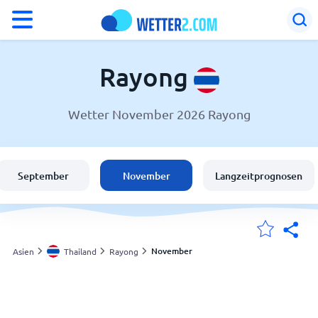
°F
°C
Rayong
Wetter November 2026 Rayong
Wetter in Rayong
Thailand
September
November
Langzeitprognosen
Schweiz
Deutschland
November
Asien
Thailand
Rayong
Meine Standorte